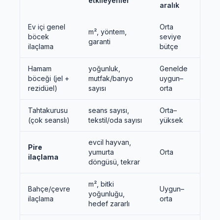
etkileyenler
aralık
Ev içi genel
Orta
m², yöntem,
böcek
seviye
garanti
ilaçlama
bütçe
Hamam
yoğunluk,
Genelde
böceği (jel +
mutfak/banyo
uygun–
rezidüel)
sayısı
orta
Tahtakurusu
seans sayısı,
Orta–
(çok seanslı)
tekstil/oda sayısı
yüksek
evcil hayvan,
Pire
yumurta
Orta
ilaçlama
döngüsü, tekrar
m², bitki
Bahçe/çevre
Uygun–
yoğunluğu,
ilaçlama
orta
hedef zararlı