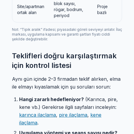
blok sayısı,
Site/apartman
Proje
rögar, bodrum,
ortak alan
bazlı
periyod
Not: “Tipik aralık” ifadesi; piyasadaki göreli seviyeyi anlatır. İlaç
markası, uygulama kapsamı ve garanti şartları fiyatı ciddi
şekilde değiştirebilir.
Teklifleri doğru karşılaştırmak
için kontrol listesi
Aynı gün içinde 2–3 firmadan teklif alırken, elma
ile elmayı kıyaslamak için şu soruları sorun:
Hangi zararlı hedefleniyor?
(Karınca, pire,
kene vb.) Gerekirse ilgili sayfaları inceleyin:
karınca ilaçlama
,
pire ilaçlama
,
kene
ilaçlama
.
Uygulama yöntemi ve seans sayısı nedir?