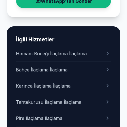
chat
WhatsApp'tan Gönder
İlgili Hizmetler
chevron_right
Hamam Böceği İlaçlama İlaçlama
chevron_right
Bahçe İlaçlama İlaçlama
chevron_right
Karınca İlaçlama İlaçlama
chevron_right
Tahtakurusu İlaçlama İlaçlama
chevron_right
Pire İlaçlama İlaçlama