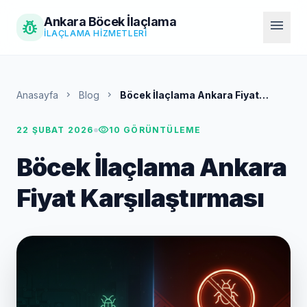
Ankara Böcek İlaçlama
pest_control
menu
İLAÇLAMA HIZMETLERI
Anasayfa
chevron_right
Blog
chevron_right
Böcek İlaçlama Ankara Fiyat
Karşılaştırması
visibility
22 ŞUBAT 2026
10 GÖRÜNTÜLEME
Böcek İlaçlama Ankara
Fiyat Karşılaştırması