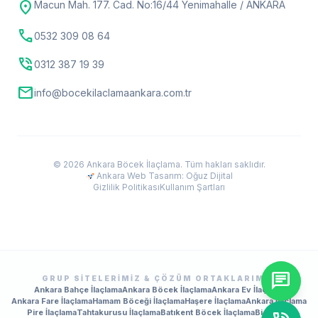
location_on
Macun Mah. 177. Cad. No:16/44 Yenimahalle / ANKARA
call
0532 309 08 64
phone_in_talk
0312 387 19 39
mail
info@bocekilaclamaankara.com.tr
© 2026 Ankara Böcek İlaçlama. Tüm hakları saklıdır.
Ankara Web Tasarım: Oğuz Dijital
Gizlilik Politikası
Kullanım Şartları
chat
GRUP SITELERIMIZ & ÇÖZÜM ORTAKLARIMIZ
Ankara Bahçe İlaçlama
Ankara Böcek İlaçlama
Ankara Ev İlaçlama
Ankara Fare İlaçlama
Hamam Böceği İlaçlama
Haşere İlaçlama
Ankara İlaçlama
Pire İlaçlama
Tahtakurusu İlaçlama
Batıkent Böcek İlaçlama
BioPrime