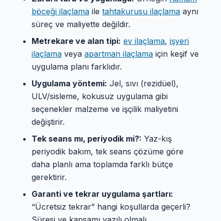
böceği ilaçlama
ile
tahtakurusu ilaçlama
aynı
süreç ve maliyette değildir.
Metrekare ve alan tipi:
ev ilaçlama
,
işyeri
ilaçlama
veya
apartman ilaçlama
için keşif ve
uygulama planı farklıdır.
Uygulama yöntemi:
Jel, sıvı (rezidüel),
ULV/sisleme, kokusuz uygulama gibi
seçenekler malzeme ve işçilik maliyetini
değiştirir.
Tek seans mı, periyodik mi?:
Yaz-kış
periyodik bakım, tek seans çözüme göre
daha planlı ama toplamda farklı bütçe
gerektirir.
Garanti ve tekrar uygulama şartları:
“Ücretsiz tekrar” hangi koşullarda geçerli?
Süresi ve kapsamı yazılı olmalı.