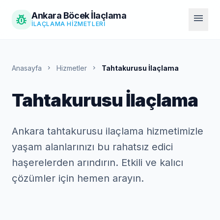
Ankara Böcek İlaçlama
pest_control
menu
İLAÇLAMA HIZMETLERI
Anasayfa
chevron_right
Hizmetler
chevron_right
Tahtakurusu İlaçlama
Tahtakurusu İlaçlama
Ankara tahtakurusu ilaçlama hizmetimizle
yaşam alanlarınızı bu rahatsız edici
haşerelerden arındırın. Etkili ve kalıcı
çözümler için hemen arayın.