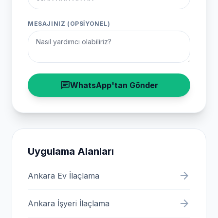
MESAJINIZ (OPSIYONEL)
chat
WhatsApp'tan Gönder
Uygulama Alanları
arrow_forward
Ankara Ev İlaçlama
arrow_forward
Ankara İşyeri İlaçlama