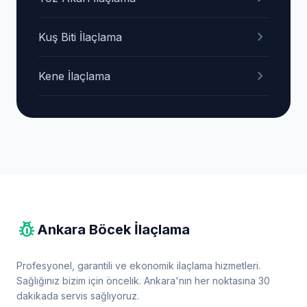
chevron_right
Kuş Biti İlaçlama
chevron_right
Kene İlaçlama
pest_control
Ankara Böcek İlaçlama
Profesyonel, garantili ve ekonomik ilaçlama hizmetleri.
Sağlığınız bizim için öncelik. Ankara'nın her noktasına 30
dakikada servis sağlıyoruz.