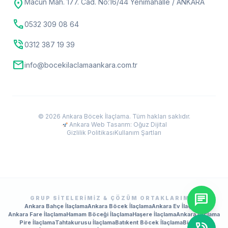
location_on
Macun Mah. 177. Cad. No:16/44 Yenimahalle / ANKARA
call
0532 309 08 64
phone_in_talk
0312 387 19 39
mail
info@bocekilaclamaankara.com.tr
© 2026 Ankara Böcek İlaçlama. Tüm hakları saklıdır.
Ankara Web Tasarım: Oğuz Dijital
Gizlilik Politikası
Kullanım Şartları
chat
GRUP SITELERIMIZ & ÇÖZÜM ORTAKLARIMIZ
Ankara Bahçe İlaçlama
Ankara Böcek İlaçlama
Ankara Ev İlaçlama
Ankara Fare İlaçlama
Hamam Böceği İlaçlama
Haşere İlaçlama
Ankara İlaçlama
Pire İlaçlama
Tahtakurusu İlaçlama
Batıkent Böcek İlaçlama
BioPrime