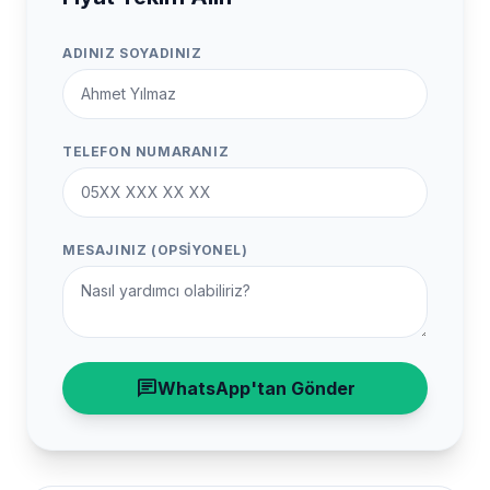
ADINIZ SOYADINIZ
TELEFON NUMARANIZ
MESAJINIZ (OPSIYONEL)
chat
WhatsApp'tan Gönder