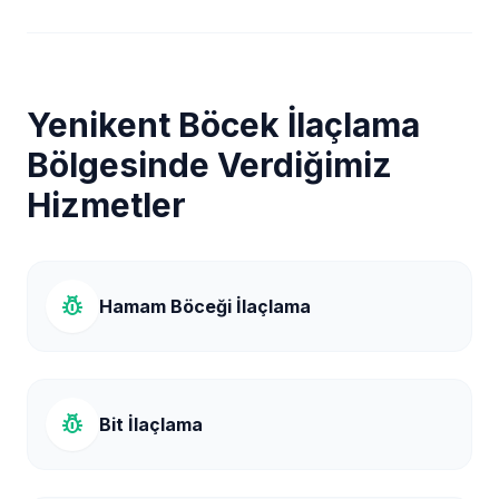
Yenikent Böcek İlaçlama
Bölgesinde Verdiğimiz
Hizmetler
pest_control
Hamam Böceği İlaçlama
pest_control
Bit İlaçlama