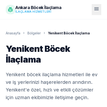
Ankara Böcek İlaçlama
pest_control
menu
İLAÇLAMA HIZMETLERI
Anasayfa
chevron_right
Bölgeler
chevron_right
Yenikent Böcek İlaçlama
Yenikent Böcek
İlaçlama
Yenikent böcek ilaçlama hizmetleri ile ev
ve iş yerlerinizi haşerelerden arındırın.
Yenikent'e özel, hızlı ve etkili çözümler
için uzman ekibimizle iletişime geçin.