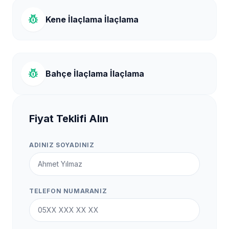
pest_control
Kene İlaçlama İlaçlama
pest_control
Bahçe İlaçlama İlaçlama
Fiyat Teklifi Alın
ADINIZ SOYADINIZ
TELEFON NUMARANIZ