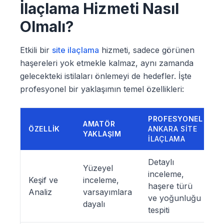
İlaçlama Hizmeti Nasıl
Olmalı?
Etkili bir
site ilaçlama
hizmeti, sadece görünen
haşereleri yok etmekle kalmaz, aynı zamanda
gelecekteki istilaları önlemeyi de hedefler. İşte
profesyonel bir yaklaşımın temel özellikleri:
PROFESYONEL
AMATÖR
ÖZELLIK
ANKARA SITE
YAKLAŞIM
İLAÇLAMA
Detaylı
Yüzeyel
inceleme,
Keşif ve
inceleme,
haşere türü
Analiz
varsayımlara
ve yoğunluğu
dayalı
tespiti