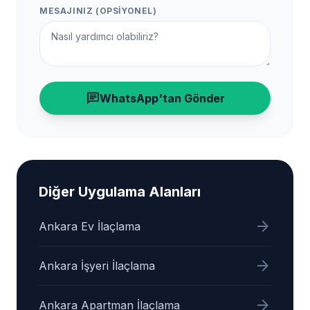
MESAJINIZ (OPSIYONEL)
chat
WhatsApp'tan Gönder
Diğer Uygulama Alanları
arrow_forward
Ankara Ev İlaçlama
arrow_forward
Ankara İşyeri İlaçlama
arrow_forward
Ankara Apartman İlaçlama