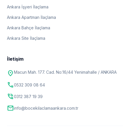
Ankara İşyeri İlaçlama
Ankara Apartman İlaçlama
Ankara Bahçe İlaçlama
Ankara Site İlaçlama
İletişim
location_on
Macun Mah. 177. Cad. No:16/44 Yenimahalle / ANKARA
call
0532 309 08 64
phone_in_talk
0312 387 19 39
mail
info@bocekilaclamaankara.com.tr