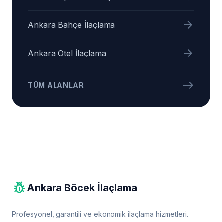
arrow_forward
Ankara Bahçe İlaçlama
arrow_forward
Ankara Otel İlaçlama
east
TÜM ALANLAR
pest_control
Ankara Böcek İlaçlama
Profesyonel, garantili ve ekonomik ilaçlama hizmetleri.