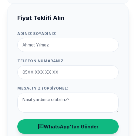
Fiyat Teklifi Alın
ADINIZ SOYADINIZ
TELEFON NUMARANIZ
MESAJINIZ (OPSIYONEL)
chat
WhatsApp'tan Gönder