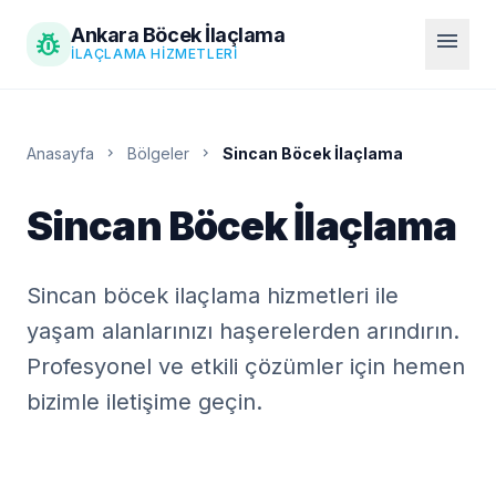
Ankara Böcek İlaçlama
pest_control
menu
İLAÇLAMA HIZMETLERI
Anasayfa
chevron_right
Bölgeler
chevron_right
Sincan Böcek İlaçlama
Sincan Böcek İlaçlama
Sincan böcek ilaçlama hizmetleri ile
yaşam alanlarınızı haşerelerden arındırın.
Profesyonel ve etkili çözümler için hemen
bizimle iletişime geçin.