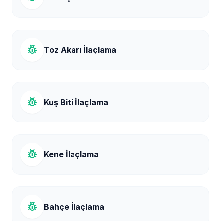
pest_control
Toz Akarı İlaçlama
pest_control
Kuş Biti İlaçlama
pest_control
Kene İlaçlama
pest_control
Bahçe İlaçlama