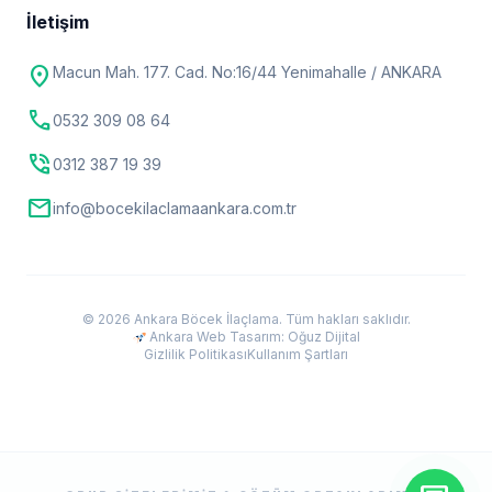
İletişim
location_on
Macun Mah. 177. Cad. No:16/44 Yenimahalle / ANKARA
call
0532 309 08 64
phone_in_talk
0312 387 19 39
mail
info@bocekilaclamaankara.com.tr
© 2026 Ankara Böcek İlaçlama. Tüm hakları saklıdır.
Ankara Web Tasarım: Oğuz Dijital
Gizlilik Politikası
Kullanım Şartları