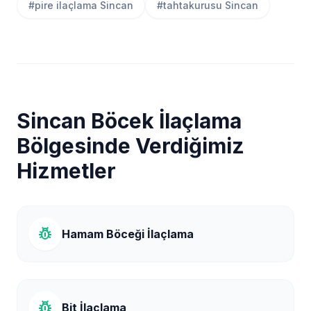
#pire ilaçlama Sincan
#tahtakurusu Sincan
Sincan Böcek İlaçlama
Bölgesinde Verdiğimiz
Hizmetler
pest_control
Hamam Böceği İlaçlama
pest_control
Bit İlaçlama