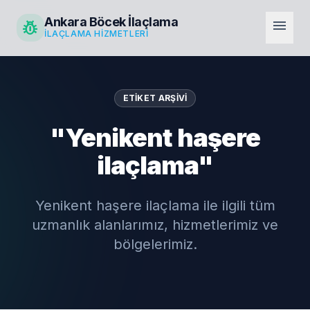
Ankara Böcek İlaçlama
pest_control
menu
İLAÇLAMA HIZMETLERI
ETIKET ARŞIVI
"Yenikent haşere
ilaçlama"
Yenikent haşere ilaçlama ile ilgili tüm
uzmanlık alanlarımız, hizmetlerimiz ve
bölgelerimiz.