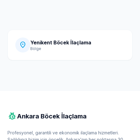
Yenikent Böcek İlaçlama
location_on
Bölge
pest_control
Ankara Böcek İlaçlama
Profesyonel, garantili ve ekonomik ilaçlama hizmetleri.
Sağlığınız bizim için öncelik. Ankara'nın her noktasına 30