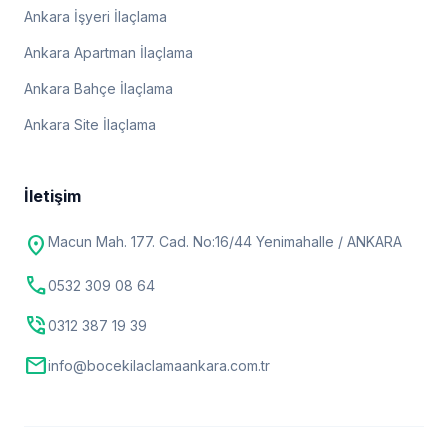
Ankara İşyeri İlaçlama
Ankara Apartman İlaçlama
Ankara Bahçe İlaçlama
Ankara Site İlaçlama
İletişim
location_on
Macun Mah. 177. Cad. No:16/44 Yenimahalle / ANKARA
call
0532 309 08 64
phone_in_talk
0312 387 19 39
mail
info@bocekilaclamaankara.com.tr