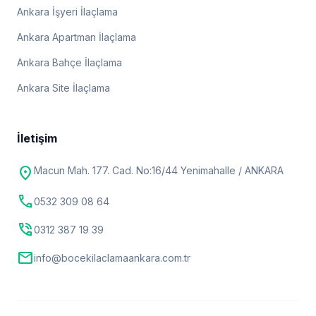
Ankara İşyeri İlaçlama
Ankara Apartman İlaçlama
Ankara Bahçe İlaçlama
Ankara Site İlaçlama
İletişim
location_on
Macun Mah. 177. Cad. No:16/44 Yenimahalle / ANKARA
call
0532 309 08 64
phone_in_talk
0312 387 19 39
mail
info@bocekilaclamaankara.com.tr