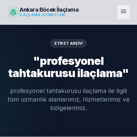
Ankara Böcek İlaçlama
pest_control
menu
İLAÇLAMA HIZMETLERI
ETIKET ARŞIVI
"profesyonel
tahtakurusu ilaçlama"
profesyonel tahtakurusu ilaçlama ile ilgili
tüm uzmanlık alanlarımız, hizmetlerimiz ve
bölgelerimiz.