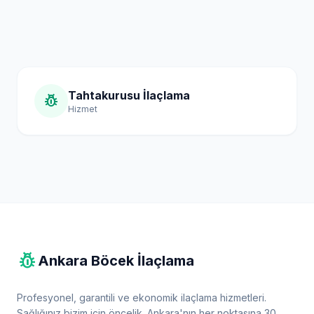
Tahtakurusu İlaçlama
pest_control
Hizmet
pest_control
Ankara Böcek İlaçlama
Profesyonel, garantili ve ekonomik ilaçlama hizmetleri.
Sağlığınız bizim için öncelik. Ankara'nın her noktasına 30