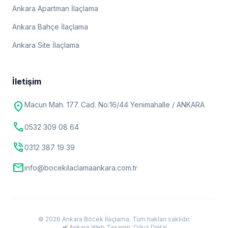
Ankara Apartman İlaçlama
Ankara Bahçe İlaçlama
Ankara Site İlaçlama
İletişim
location_on
Macun Mah. 177. Cad. No:16/44 Yenimahalle / ANKARA
call
0532 309 08 64
phone_in_talk
0312 387 19 39
mail
info@bocekilaclamaankara.com.tr
© 2026 Ankara Böcek İlaçlama. Tüm hakları saklıdır.
Ankara Web Tasarım: Oğuz Dijital