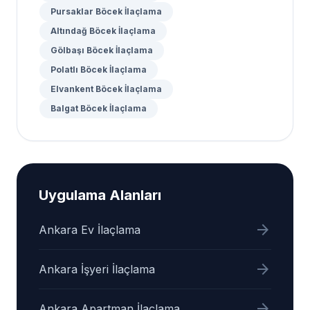
Pursaklar Böcek İlaçlama
Altındağ Böcek İlaçlama
Gölbaşı Böcek İlaçlama
Polatlı Böcek İlaçlama
Elvankent Böcek İlaçlama
Balgat Böcek İlaçlama
Uygulama Alanları
arrow_forward
Ankara Ev İlaçlama
arrow_forward
Ankara İşyeri İlaçlama
arrow_forward
Ankara Apartman İlaçlama