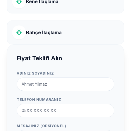
pest_control
Kene İlaçlama
pest_control
Bahçe İlaçlama
Fiyat Teklifi Alın
ADINIZ SOYADINIZ
TELEFON NUMARANIZ
MESAJINIZ (OPSIYONEL)