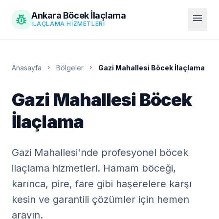
Ankara Böcek İlaçlama
pest_control
menu
İLAÇLAMA HIZMETLERI
Anasayfa
chevron_right
Bölgeler
chevron_right
Gazi Mahallesi Böcek İlaçlama
Gazi Mahallesi Böcek
İlaçlama
Gazi Mahallesi'nde profesyonel böcek
ilaçlama hizmetleri. Hamam böceği,
karınca, pire, fare gibi haşerelere karşı
kesin ve garantili çözümler için hemen
arayın.