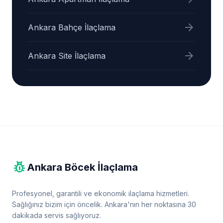
arrow_forward
Ankara Bahçe İlaçlama
arrow_forward
Ankara Site İlaçlama
pest_control
Ankara Böcek İlaçlama
Profesyonel, garantili ve ekonomik ilaçlama hizmetleri.
Sağlığınız bizim için öncelik. Ankara'nın her noktasına 30
dakikada servis sağlıyoruz.