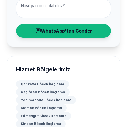
chat
WhatsApp'tan Gönder
Hizmet Bölgelerimiz
Çankaya Böcek İlaçlama
Keçiören Böcek İlaçlama
Yenimahalle Böcek İlaçlama
Mamak Böcek İlaçlama
Etimesgut Böcek İlaçlama
Sincan Böcek İlaçlama