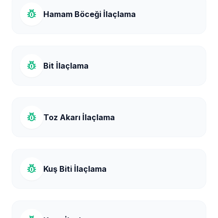
pest_control
Hamam Böceği İlaçlama
pest_control
Bit İlaçlama
pest_control
Toz Akarı İlaçlama
pest_control
Kuş Biti İlaçlama