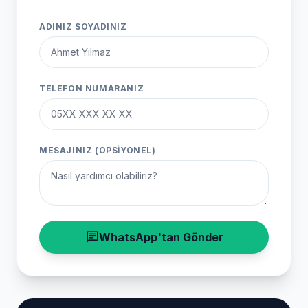
ADINIZ SOYADINIZ
TELEFON NUMARANIZ
MESAJINIZ (OPSIYONEL)
chat
WhatsApp'tan Gönder