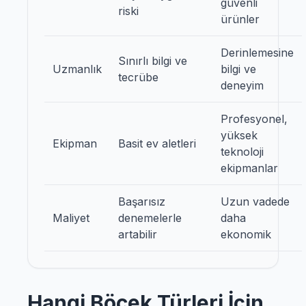
güvenli
riski
ürünler
Derinlemesine
Sınırlı bilgi ve
Uzmanlık
bilgi ve
tecrübe
deneyim
Profesyonel,
yüksek
Ekipman
Basit ev aletleri
teknoloji
ekipmanlar
Başarısız
Uzun vadede
Maliyet
denemelerle
daha
artabilir
ekonomik
Hangi Böcek Türleri İçin