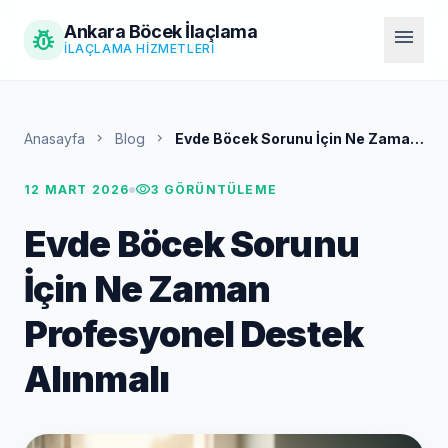
Ankara Böcek İlaçlama
pest_control
menu
İLAÇLAMA HIZMETLERI
Anasayfa
chevron_right
Blog
chevron_right
Evde Böcek Sorunu İçin Ne Zaman
Profesyonel Destek Alınmalı
visibility
12 MART 2026
3 GÖRÜNTÜLEME
Evde Böcek Sorunu
İçin Ne Zaman
Profesyonel Destek
Alınmalı