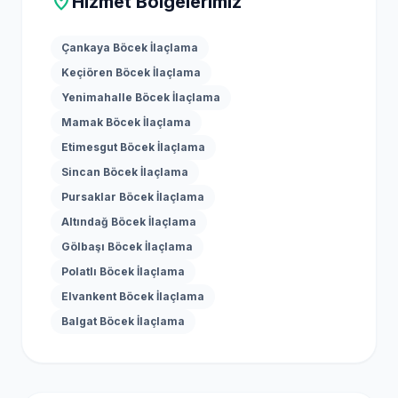
location_on
Hizmet Bölgelerimiz
Çankaya Böcek İlaçlama
Keçiören Böcek İlaçlama
Yenimahalle Böcek İlaçlama
Mamak Böcek İlaçlama
Etimesgut Böcek İlaçlama
Sincan Böcek İlaçlama
Pursaklar Böcek İlaçlama
Altındağ Böcek İlaçlama
Gölbaşı Böcek İlaçlama
Polatlı Böcek İlaçlama
Elvankent Böcek İlaçlama
Balgat Böcek İlaçlama