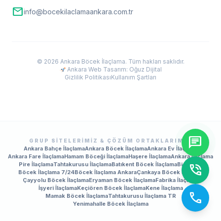
mail
info@bocekilaclamaankara.com.tr
© 2026 Ankara Böcek İlaçlama. Tüm hakları saklıdır.
Ankara Web Tasarım: Oğuz Dijital
Gizlilik Politikası
Kullanım Şartları
chat
GRUP SITELERIMIZ & ÇÖZÜM ORTAKLARIMIZ
Ankara Bahçe İlaçlama
Ankara Böcek İlaçlama
Ankara Ev İlaçlama
Ankara Fare İlaçlama
Hamam Böceği İlaçlama
Haşere İlaçlama
Ankara İlaçlama
Pire İlaçlama
Tahtakurusu İlaçlama
Batıkent Böcek İlaçlama
BioPrime
phone_in_talk
Böcek İlaçlama 7/24
Böcek İlaçlama Ankara
Çankaya Böcek İlaçlama
Çayyolu Böcek İlaçlama
Eryaman Böcek İlaçlama
Fabrika İlaçlama
İşyeri İlaçlama
Keçiören Böcek İlaçlama
Kene İlaçlama
call
Mamak Böcek İlaçlama
Tahtakurusu İlaçlama TR
Yenimahalle Böcek İlaçlama