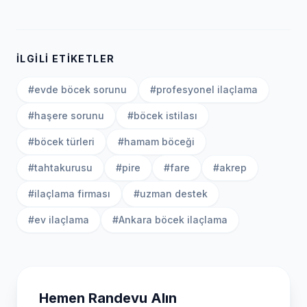
İLGILI ETIKETLER
#evde böcek sorunu
#profesyonel ilaçlama
#haşere sorunu
#böcek istilası
#böcek türleri
#hamam böceği
#tahtakurusu
#pire
#fare
#akrep
#ilaçlama firması
#uzman destek
#ev ilaçlama
#Ankara böcek ilaçlama
Hemen Randevu Alın