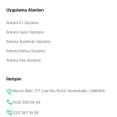
Uygulama Alanları
Ankara Ev İlaçlama
Ankara İşyeri İlaçlama
Ankara Apartman İlaçlama
Ankara Bahçe İlaçlama
Ankara Site İlaçlama
İletişim
location_on
Macun Mah. 177. Cad. No:16/44 Yenimahalle / ANKARA
call
0532 309 08 64
phone_in_talk
0312 387 19 39