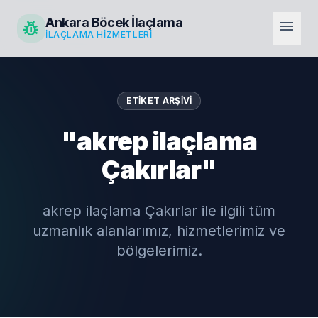
Ankara Böcek İlaçlama
pest_control
menu
İLAÇLAMA HIZMETLERI
ETIKET ARŞIVI
"akrep ilaçlama
Çakırlar"
akrep ilaçlama Çakırlar ile ilgili tüm
uzmanlık alanlarımız, hizmetlerimiz ve
bölgelerimiz.