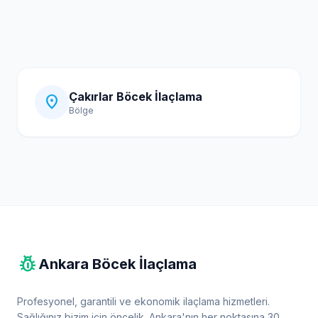
Çakırlar Böcek İlaçlama
location_on
Bölge
pest_control
Ankara Böcek İlaçlama
Profesyonel, garantili ve ekonomik ilaçlama hizmetleri.
Sağlığınız bizim için öncelik. Ankara'nın her noktasına 30