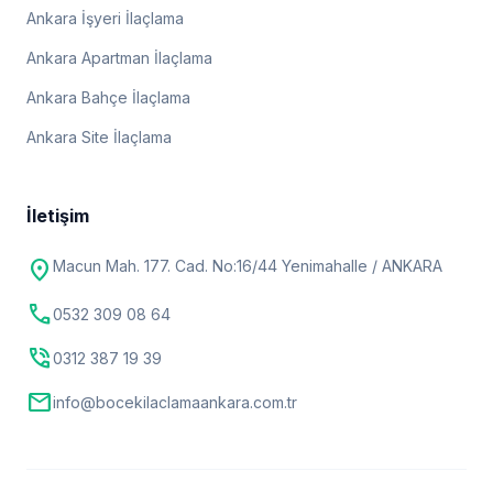
Ankara İşyeri İlaçlama
Ankara Apartman İlaçlama
Ankara Bahçe İlaçlama
Ankara Site İlaçlama
İletişim
location_on
Macun Mah. 177. Cad. No:16/44 Yenimahalle / ANKARA
call
0532 309 08 64
phone_in_talk
0312 387 19 39
mail
info@bocekilaclamaankara.com.tr