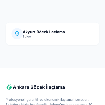
Akyurt Böcek İlaçlama
location_on
Bölge
pest_control
Ankara Böcek İlaçlama
Profesyonel, garantili ve ekonomik ilaçlama hizmetleri.
Sağlığınız bizim için öncelik. Ankara'nın her noktasına 30