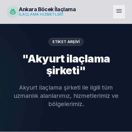
Ankara Böcek İlaçlama
pest_control
menu
İLAÇLAMA HIZMETLERI
ETIKET ARŞIVI
"Akyurt ilaçlama
şirketi"
Akyurt ilaçlama şirketi ile ilgili tüm
uzmanlık alanlarımız, hizmetlerimiz ve
bölgelerimiz.