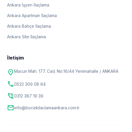
Ankara İşyeri İlaçlama
Ankara Apartman İlaçlama
Ankara Bahçe İlaçlama
Ankara Site İlaçlama
İletişim
location_on
Macun Mah. 177. Cad. No:16/44 Yenimahalle / ANKARA
call
0532 309 08 64
phone_in_talk
0312 387 19 39
mail
info@bocekilaclamaankara.com.tr