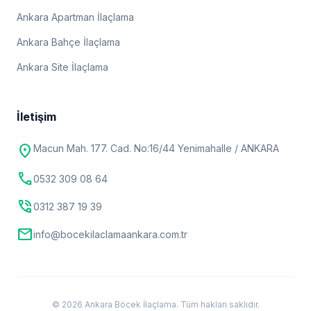
Ankara Apartman İlaçlama
Ankara Bahçe İlaçlama
Ankara Site İlaçlama
İletişim
location_on
Macun Mah. 177. Cad. No:16/44 Yenimahalle / ANKARA
call
0532 309 08 64
phone_in_talk
0312 387 19 39
mail
info@bocekilaclamaankara.com.tr
© 2026 Ankara Böcek İlaçlama. Tüm hakları saklıdır.