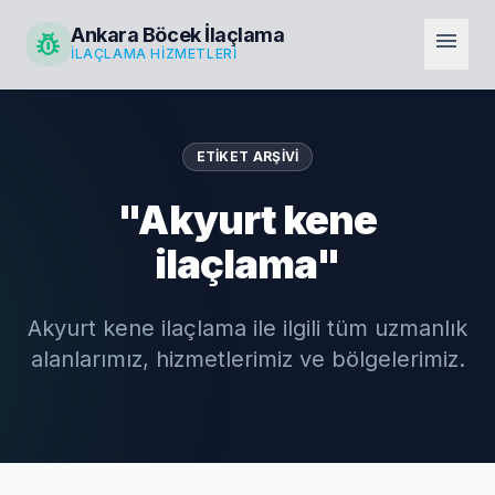
Ankara Böcek İlaçlama
pest_control
menu
İLAÇLAMA HIZMETLERI
ETIKET ARŞIVI
"Akyurt kene
ilaçlama"
Akyurt kene ilaçlama ile ilgili tüm uzmanlık
alanlarımız, hizmetlerimiz ve bölgelerimiz.