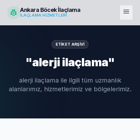
Ankara Böcek İlaçlama
pest_control
menu
İLAÇLAMA HIZMETLERI
ETIKET ARŞIVI
"alerji ilaçlama"
alerji ilaçlama ile ilgili tüm uzmanlık
alanlarımız, hizmetlerimiz ve bölgelerimiz.