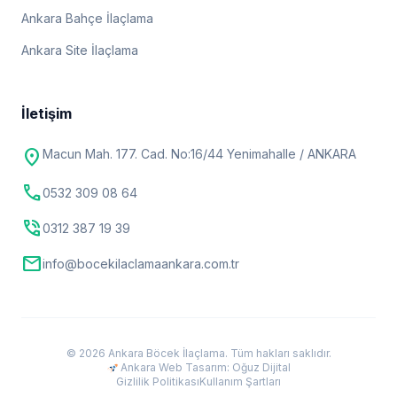
Ankara Bahçe İlaçlama
Ankara Site İlaçlama
İletişim
location_on
Macun Mah. 177. Cad. No:16/44 Yenimahalle / ANKARA
call
0532 309 08 64
phone_in_talk
0312 387 19 39
mail
info@bocekilaclamaankara.com.tr
© 2026 Ankara Böcek İlaçlama. Tüm hakları saklıdır.
Ankara Web Tasarım: Oğuz Dijital
Gizlilik Politikası
Kullanım Şartları