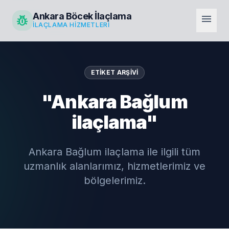
Ankara Böcek İlaçlama
pest_control
menu
İLAÇLAMA HIZMETLERI
ETIKET ARŞIVI
"Ankara Bağlum
ilaçlama"
Ankara Bağlum ilaçlama ile ilgili tüm
uzmanlık alanlarımız, hizmetlerimiz ve
bölgelerimiz.