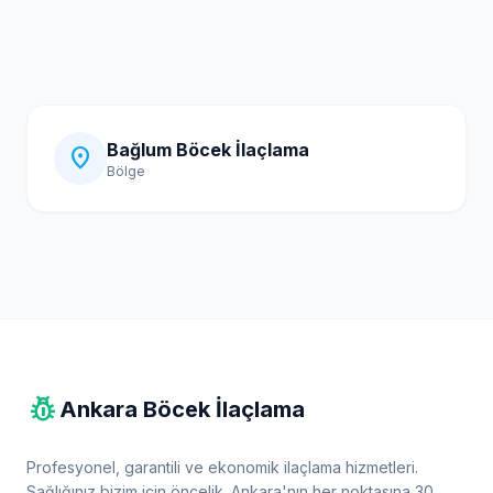
Bağlum Böcek İlaçlama
location_on
Bölge
pest_control
Ankara Böcek İlaçlama
Profesyonel, garantili ve ekonomik ilaçlama hizmetleri.
Sağlığınız bizim için öncelik. Ankara'nın her noktasına 30