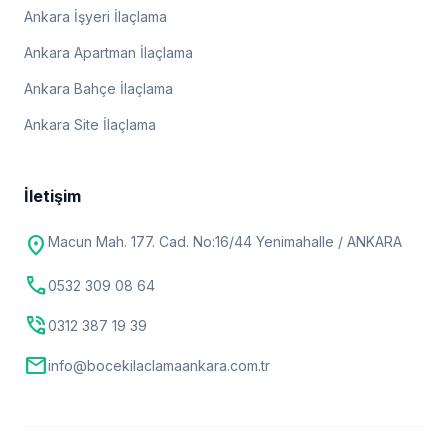
Ankara İşyeri İlaçlama
Ankara Apartman İlaçlama
Ankara Bahçe İlaçlama
Ankara Site İlaçlama
İletişim
location_on
Macun Mah. 177. Cad. No:16/44 Yenimahalle / ANKARA
call
0532 309 08 64
phone_in_talk
0312 387 19 39
mail
info@bocekilaclamaankara.com.tr