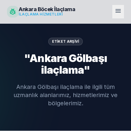
Ankara Böcek İlaçlama
pest_control
menu
İLAÇLAMA HIZMETLERI
ETIKET ARŞIVI
"Ankara Gölbaşı
ilaçlama"
Ankara Gölbaşı ilaçlama ile ilgili tüm
uzmanlık alanlarımız, hizmetlerimiz ve
bölgelerimiz.