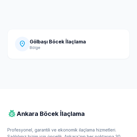
Gölbaşı Böcek İlaçlama
location_on
Bölge
pest_control
Ankara Böcek İlaçlama
Profesyonel, garantili ve ekonomik ilaçlama hizmetleri.
Sağlığınız bizim için öncelik. Ankara'nın her noktasına 30