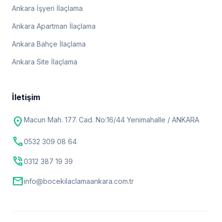
Ankara İşyeri İlaçlama
Ankara Apartman İlaçlama
Ankara Bahçe İlaçlama
Ankara Site İlaçlama
İletişim
location_on
Macun Mah. 177. Cad. No:16/44 Yenimahalle / ANKARA
call
0532 309 08 64
phone_in_talk
0312 387 19 39
mail
info@bocekilaclamaankara.com.tr