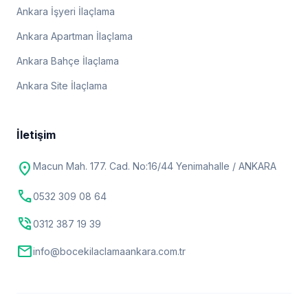
Ankara İşyeri İlaçlama
Ankara Apartman İlaçlama
Ankara Bahçe İlaçlama
Ankara Site İlaçlama
İletişim
location_on
Macun Mah. 177. Cad. No:16/44 Yenimahalle / ANKARA
call
0532 309 08 64
phone_in_talk
0312 387 19 39
mail
info@bocekilaclamaankara.com.tr