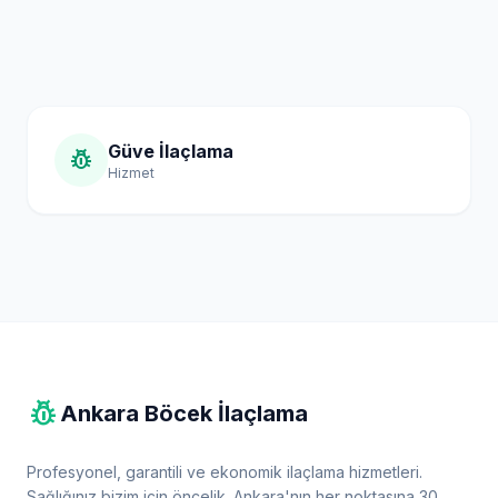
Güve İlaçlama
pest_control
Hizmet
pest_control
Ankara Böcek İlaçlama
Profesyonel, garantili ve ekonomik ilaçlama hizmetleri.
Sağlığınız bizim için öncelik. Ankara'nın her noktasına 30