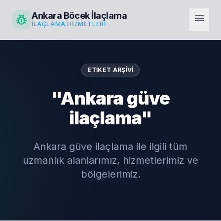
Ankara Böcek İlaçlama
pest_control
menu
İLAÇLAMA HIZMETLERI
ETIKET ARŞIVI
"Ankara güve
ilaçlama"
Ankara güve ilaçlama ile ilgili tüm
uzmanlık alanlarımız, hizmetlerimiz ve
bölgelerimiz.