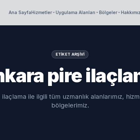
Ana Sayfa
Hizmetler
Uygulama Alanları
Bölgeler
Hakkımı
keyboard_arrow_down
keyboard_arrow_down
keyboard_arrow_down
ETIKET ARŞIVI
kara pire ilaçl
ilaçlama ile ilgili tüm uzmanlık alanlarımız, hiz
bölgelerimiz.