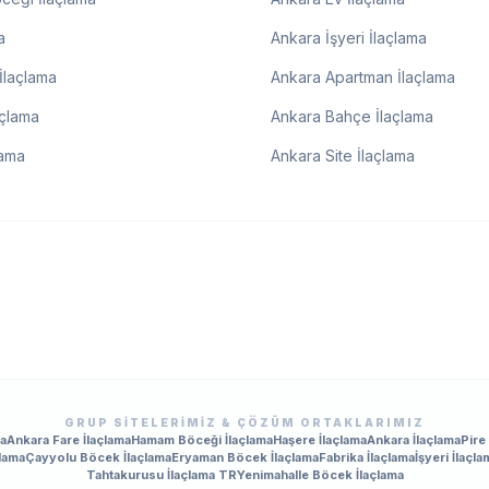
a
Ankara İşyeri İlaçlama
İlaçlama
Ankara Apartman İlaçlama
açlama
Ankara Bahçe İlaçlama
lama
Ankara Site İlaçlama
GRUP SITELERIMIZ & ÇÖZÜM ORTAKLARIMIZ
ma
Ankara Fare İlaçlama
Hamam Böceği İlaçlama
Haşere İlaçlama
Ankara İlaçlama
Pire
lama
Çayyolu Böcek İlaçlama
Eryaman Böcek İlaçlama
Fabrika İlaçlama
İşyeri İlaçla
Tahtakurusu İlaçlama TR
Yenimahalle Böcek İlaçlama