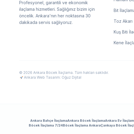
Profesyonel, garantili ve ekonomik
ilaçlama hizmetleri. Sağlığınız bizim için
Bit İlaçlam
öncelik. Ankara'nın her noktasına 30
Toz Akarı 
dakikada servis sağlıyoruz.
Kuş Biti İl
Kene İlaç
© 2026 Ankara Böcek İlaçlama. Tüm hakları saklıdır.
Ankara Web Tasarım: Oğuz Dijital
Ankara Bahçe İlaçlama
Ankara Böcek İlaçlama
Ankara Ev İlaçla
Böcek İlaçlama 7/24
Böcek İlaçlama Ankara
Çankaya Böcek İlaç