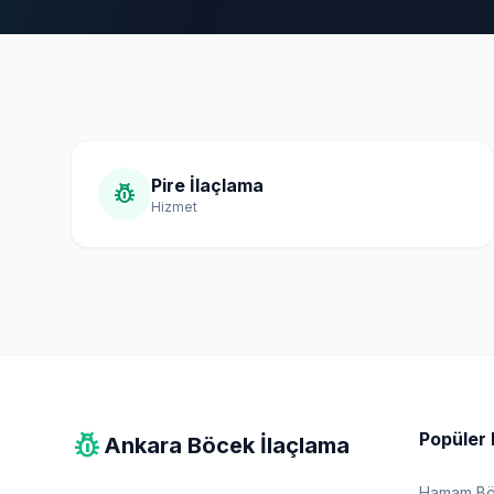
Pire İlaçlama
pest_control
Hizmet
pest_control
Popüler 
Ankara Böcek İlaçlama
Hamam Böc