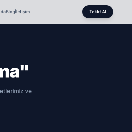
zda
Blog
İletişim
Teklif Al
ama"
metlerimiz ve