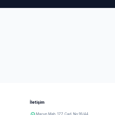
İletişim
Macun Mah. 177. Cad. No:16/44