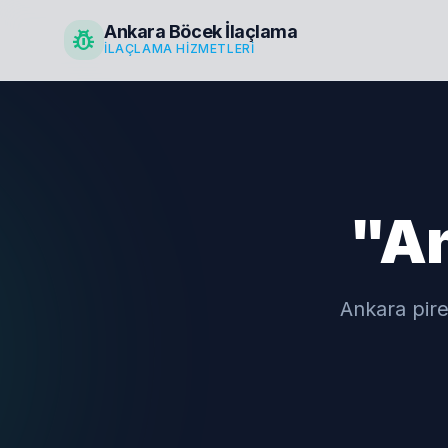
Ankara Böcek İlaçlama
pest_control
İLAÇLAMA HIZMETLERI
"An
Ankara pire 