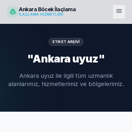
Ankara Böcek İlaçlama
pest_control
menu
İLAÇLAMA HIZMETLERI
ETIKET ARŞIVI
"Ankara uyuz"
Ankara uyuz ile ilgili tüm uzmanlık
alanlarımız, hizmetlerimiz ve bölgelerimiz.