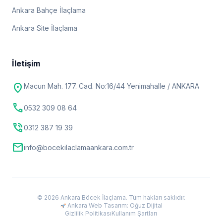
Ankara Bahçe İlaçlama
Ankara Site İlaçlama
İletişim
location_on
Macun Mah. 177. Cad. No:16/44 Yenimahalle / ANKARA
call
0532 309 08 64
phone_in_talk
0312 387 19 39
mail
info@bocekilaclamaankara.com.tr
© 2026 Ankara Böcek İlaçlama. Tüm hakları saklıdır.
Ankara Web Tasarım: Oğuz Dijital
Gizlilik Politikası
Kullanım Şartları