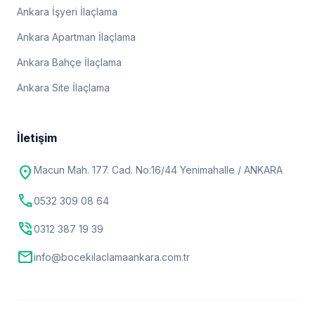
Ankara İşyeri İlaçlama
Ankara Apartman İlaçlama
Ankara Bahçe İlaçlama
Ankara Site İlaçlama
İletişim
location_on
Macun Mah. 177. Cad. No:16/44 Yenimahalle / ANKARA
call
0532 309 08 64
phone_in_talk
0312 387 19 39
mail
info@bocekilaclamaankara.com.tr