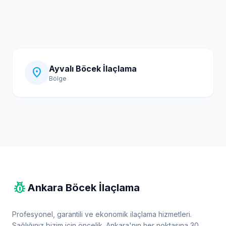
Ayvalı Böcek İlaçlama
location_on
Bölge
pest_control
Ankara Böcek İlaçlama
Profesyonel, garantili ve ekonomik ilaçlama hizmetleri.
Sağlığınız bizim için öncelik. Ankara'nın her noktasına 30