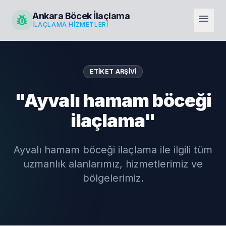
Ankara Böcek İlaçlama
pest_control
menu
İLAÇLAMA HIZMETLERI
ETIKET ARŞIVI
"Ayvalı hamam böceği
ilaçlama"
Ayvalı hamam böceği ilaçlama ile ilgili tüm
uzmanlık alanlarımız, hizmetlerimiz ve
bölgelerimiz.