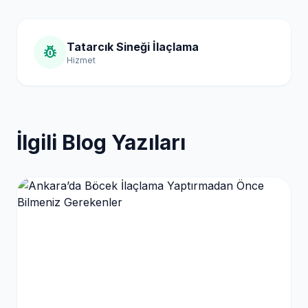
Tatarcık Sineği İlaçlama
pest_control
Hizmet
İlgili Blog Yazıları