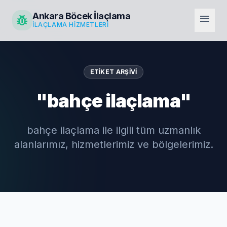
Ankara Böcek İlaçlama
pest_control
menu
İLAÇLAMA HIZMETLERI
ETIKET ARŞIVI
"bahçe ilaçlama"
bahçe ilaçlama ile ilgili tüm uzmanlık
alanlarımız, hizmetlerimiz ve bölgelerimiz.