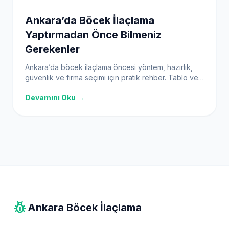
Ankara’da Böcek İlaçlama
Yaptırmadan Önce Bilmeniz
Gerekenler
Ankara’da böcek ilaçlama öncesi yöntem, hazırlık,
güvenlik ve firma seçimi için pratik rehber. Tablo ve
FAQ ile netleşin.
Devamını Oku →
pest_control
Ankara Böcek İlaçlama