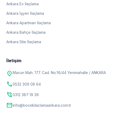
Ankara Ev İlaçlama
Ankara İşyeri İlaçlama
Ankara Apartman İlaçlama
Ankara Bahçe İlaçlama
Ankara Site İlaçlama
İletişim
location_on
Macun Mah. 177. Cad. No:16/44 Yenimahalle / ANKARA
call
0532 309 08 64
phone_in_talk
0312 387 19 39
mail
info@bocekilaclamaankara.com.tr