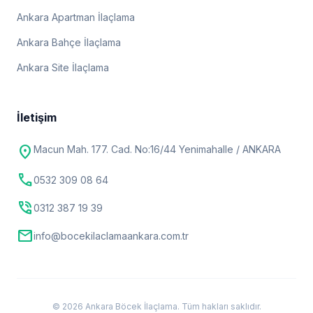
Ankara Apartman İlaçlama
Ankara Bahçe İlaçlama
Ankara Site İlaçlama
İletişim
location_on
Macun Mah. 177. Cad. No:16/44 Yenimahalle / ANKARA
call
0532 309 08 64
phone_in_talk
0312 387 19 39
mail
info@bocekilaclamaankara.com.tr
© 2026 Ankara Böcek İlaçlama. Tüm hakları saklıdır.