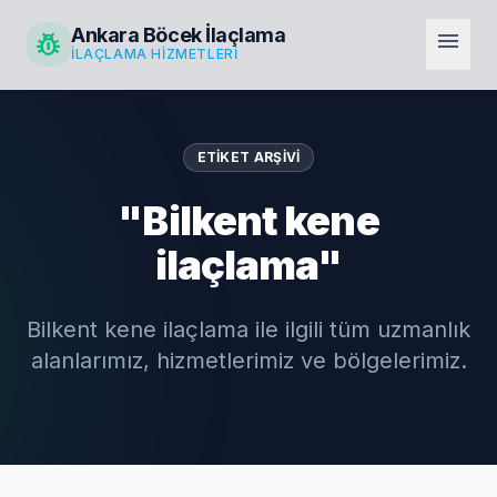
Ankara Böcek İlaçlama
pest_control
menu
İLAÇLAMA HIZMETLERI
ETIKET ARŞIVI
"Bilkent kene
ilaçlama"
Bilkent kene ilaçlama ile ilgili tüm uzmanlık
alanlarımız, hizmetlerimiz ve bölgelerimiz.