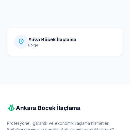
Yuva Böcek İlaçlama
location_on
Bölge
pest_control
Ankara Böcek İlaçlama
Profesyonel, garantili ve ekonomik ilaçlama hizmetleri.
Sağlığınız bizim için öncelik. Ankara'nın her noktasına 30