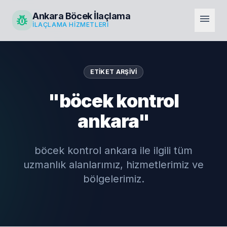
Ankara Böcek İlaçlama
pest_control
menu
İLAÇLAMA HIZMETLERI
ETIKET ARŞIVI
"böcek kontrol
ankara"
böcek kontrol ankara ile ilgili tüm
uzmanlık alanlarımız, hizmetlerimiz ve
bölgelerimiz.