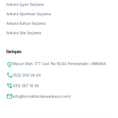
Ankara İşyeri İlaçlama
Ankara Apartman İlaçlama
Ankara Bahçe İlaçlama
Ankara Site İlaçlama
İletişim
location_on
Macun Mah. 177. Cad. No:16/44 Yenimahalle / ANKARA
call
0532 309 08 64
phone_in_talk
0312 387 19 39
mail
info@bocekilaclamaankara.com.tr