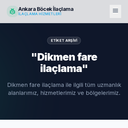
Ankara Böcek İlaçlama
pest_control
menu
İLAÇLAMA HIZMETLERI
ETIKET ARŞIVI
"Dikmen fare
ilaçlama"
Dikmen fare ilaçlama ile ilgili tüm uzmanlık
alanlarımız, hizmetlerimiz ve bölgelerimiz.