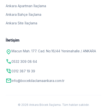
Ankara Apartman İlaçlama
Ankara Bahçe İlaçlama
Ankara Site İlaçlama
İletişim
location_on
Macun Mah. 177. Cad. No:16/44 Yenimahalle / ANKARA
call
0532 309 08 64
phone_in_talk
0312 387 19 39
mail
info@bocekilaclamaankara.com.tr
© 2026 Ankara Böcek İlaçlama. Tüm hakları saklıdır.