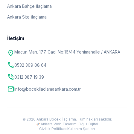
Ankara Bahçe İlaçlama
Ankara Site İlaçlama
İletişim
location_on
Macun Mah. 177. Cad. No:16/44 Yenimahalle / ANKARA
call
0532 309 08 64
phone_in_talk
0312 387 19 39
mail
info@bocekilaclamaankara.com.tr
© 2026 Ankara Böcek İlaçlama. Tüm hakları saklıdır.
Ankara Web Tasarım: Oğuz Dijital
Gizlilik Politikası
Kullanım Şartları