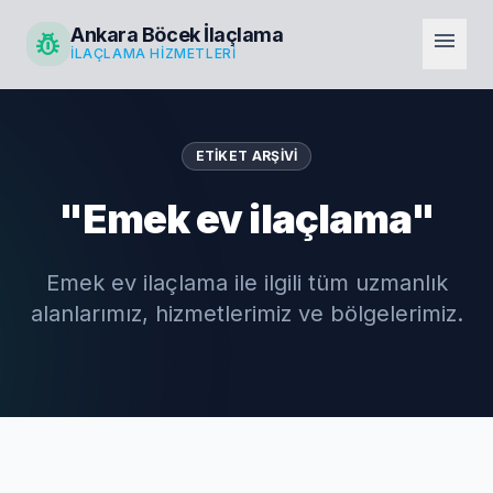
Ankara Böcek İlaçlama
pest_control
menu
İLAÇLAMA HIZMETLERI
ETIKET ARŞIVI
"Emek ev ilaçlama"
Emek ev ilaçlama ile ilgili tüm uzmanlık
alanlarımız, hizmetlerimiz ve bölgelerimiz.