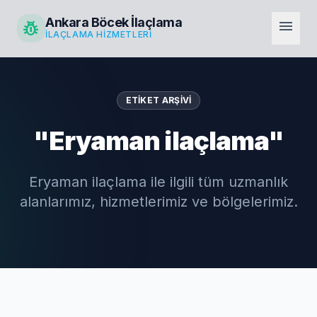
Ankara Böcek İlaçlama
pest_control
menu
İLAÇLAMA HIZMETLERI
ETIKET ARŞIVI
"Eryaman ilaçlama"
Eryaman ilaçlama ile ilgili tüm uzmanlık
alanlarımız, hizmetlerimiz ve bölgelerimiz.