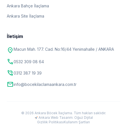
Ankara Bahçe İlaçlama
Ankara Site İlaçlama
İletişim
location_on
Macun Mah. 177. Cad. No:16/44 Yenimahalle / ANKARA
call
0532 309 08 64
phone_in_talk
0312 387 19 39
mail
info@bocekilaclamaankara.com.tr
© 2026 Ankara Böcek İlaçlama. Tüm hakları saklıdır.
Ankara Web Tasarım: Oğuz Dijital
Gizlilik Politikası
Kullanım Şartları