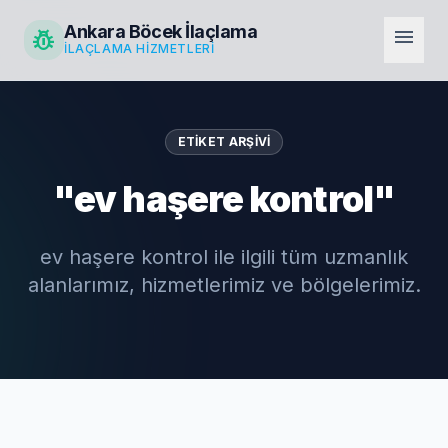
Ankara Böcek İlaçlama
pest_control
menu
İLAÇLAMA HIZMETLERI
ETIKET ARŞIVI
"ev haşere kontrol"
ev haşere kontrol ile ilgili tüm uzmanlık
alanlarımız, hizmetlerimiz ve bölgelerimiz.