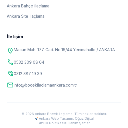
Ankara Bahçe İlaçlama
Ankara Site İlaçlama
İletişim
location_on
Macun Mah. 177. Cad. No:16/44 Yenimahalle / ANKARA
call
0532 309 08 64
phone_in_talk
0312 387 19 39
mail
info@bocekilaclamaankara.com.tr
© 2026 Ankara Böcek İlaçlama. Tüm hakları saklıdır.
Ankara Web Tasarım: Oğuz Dijital
Gizlilik Politikası
Kullanım Şartları