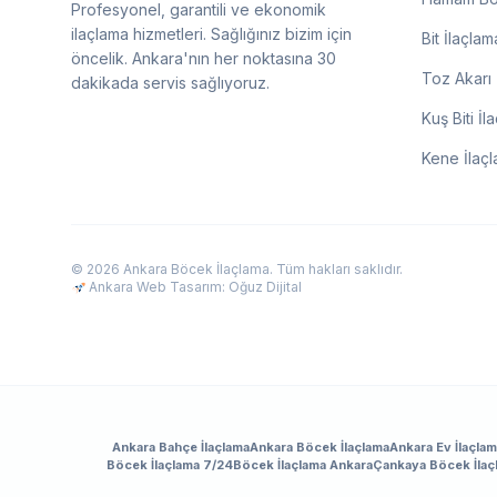
Profesyonel, garantili ve ekonomik
ilaçlama hizmetleri. Sağlığınız bizim için
Bit İlaçlam
öncelik. Ankara'nın her noktasına 30
Toz Akarı 
dakikada servis sağlıyoruz.
Kuş Biti İl
Kene İlaç
© 2026 Ankara Böcek İlaçlama. Tüm hakları saklıdır.
Ankara Web Tasarım: Oğuz Dijital
Ankara Bahçe İlaçlama
Ankara Böcek İlaçlama
Ankara Ev İlaçla
Böcek İlaçlama 7/24
Böcek İlaçlama Ankara
Çankaya Böcek İlaç