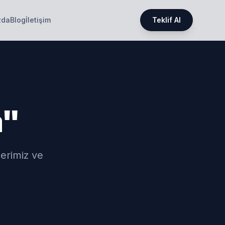
zda
Blog
İletişim
Teklif Al
a"
lerimiz ve