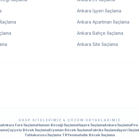
a
Ankara İşyeri İlaçlama
İlaçlama
Ankara Apartman İlaçlama
açlama
Ankara Bahçe İlaçlama
lama
Ankara Site İlaçlama
GRUP SITELERIMIZ & ÇÖZÜM ORTAKLARIMIZ
ma
Ankara Fare İlaçlama
Hamam Böceği İlaçlama
Haşere İlaçlama
Ankara İlaçlama
Pire
lama
Çayyolu Böcek İlaçlama
Eryaman Böcek İlaçlama
Fabrika İlaçlama
İşyeri İlaçla
Tahtakurusu İlaçlama TR
Yenimahalle Böcek İlaçlama