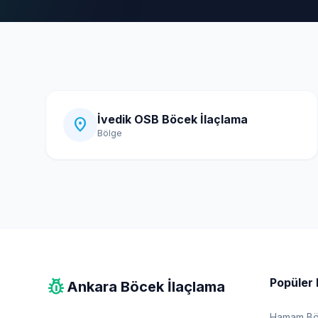
İvedik OSB Böcek İlaçlama
location_on
Bölge
pest_control
Popüler 
Ankara Böcek İlaçlama
Hamam Böc