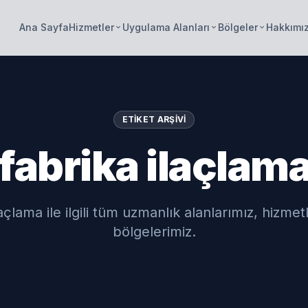
Ana Sayfa
Hizmetler
Uygulama Alanları
Bölgeler
Hakkımı
keyboard_arrow_down
keyboard_arrow_down
keyboard_arrow_down
ETIKET ARŞIVI
fabrika ilaçlam
laçlama ile ilgili tüm uzmanlık alanlarımız, hizmet
bölgelerimiz.