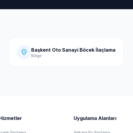
Başkent Oto Sanayi Böcek İlaçlama
location_on
Bölge
Hizmetler
Uygulama Alanları
eği İlaçlama
Ankara Ev İlaçlama