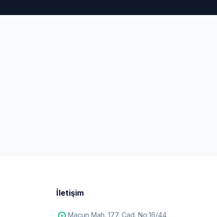
İletişim
Macun Mah. 177. Cad. No:16/44