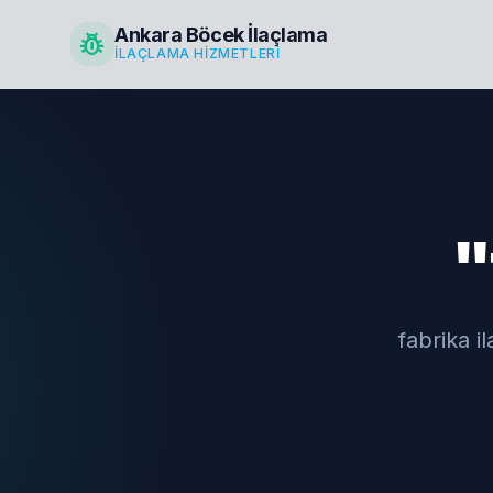
Ankara Böcek İlaçlama
pest_control
İLAÇLAMA HIZMETLERI
"
fabrika i