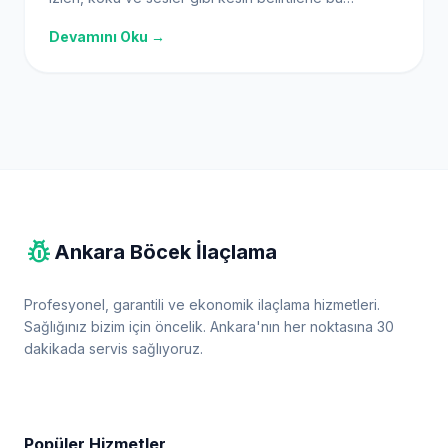
zararlılarla mücadeleye erken başlayın.
Devamını Oku →
pest_control
Ankara Böcek İlaçlama
Profesyonel, garantili ve ekonomik ilaçlama hizmetleri.
Sağlığınız bizim için öncelik. Ankara'nın her noktasına 30
dakikada servis sağlıyoruz.
Popüler Hizmetler