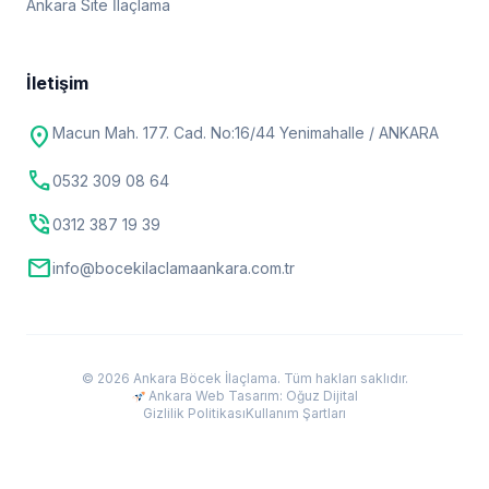
Ankara Site İlaçlama
İletişim
location_on
Macun Mah. 177. Cad. No:16/44 Yenimahalle / ANKARA
call
0532 309 08 64
phone_in_talk
0312 387 19 39
mail
info@bocekilaclamaankara.com.tr
© 2026 Ankara Böcek İlaçlama. Tüm hakları saklıdır.
Ankara Web Tasarım: Oğuz Dijital
Gizlilik Politikası
Kullanım Şartları