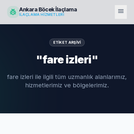
Ankara Böcek İlaçlama
pest_control
menu
İLAÇLAMA HIZMETLERI
ETIKET ARŞIVI
"fare izleri"
fare izleri ile ilgili tüm uzmanlık alanlarımız,
hizmetlerimiz ve bölgelerimiz.