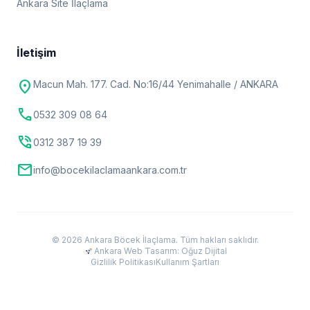
Ankara Site İlaçlama
İletişim
location_on
Macun Mah. 177. Cad. No:16/44 Yenimahalle / ANKARA
call
0532 309 08 64
phone_in_talk
0312 387 19 39
mail
info@bocekilaclamaankara.com.tr
© 2026 Ankara Böcek İlaçlama. Tüm hakları saklıdır.
Ankara Web Tasarım: Oğuz Dijital
Gizlilik Politikası
Kullanım Şartları