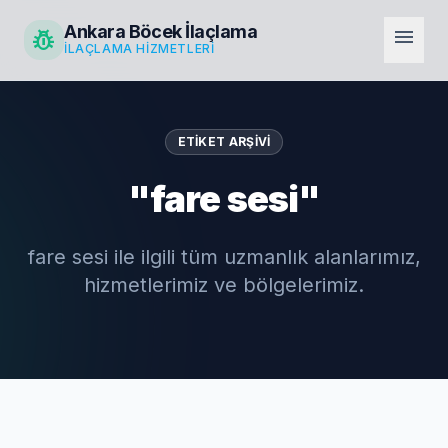
Ankara Böcek İlaçlama
pest_control
menu
İLAÇLAMA HIZMETLERI
ETIKET ARŞIVI
"fare sesi"
fare sesi ile ilgili tüm uzmanlık alanlarımız,
hizmetlerimiz ve bölgelerimiz.