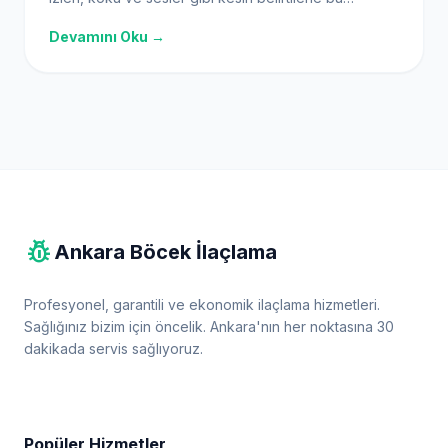
zararlılarla mücadeleye erken başlayın.
Devamını Oku →
pest_control
Ankara Böcek İlaçlama
Profesyonel, garantili ve ekonomik ilaçlama hizmetleri.
Sağlığınız bizim için öncelik. Ankara'nın her noktasına 30
dakikada servis sağlıyoruz.
Popüler Hizmetler