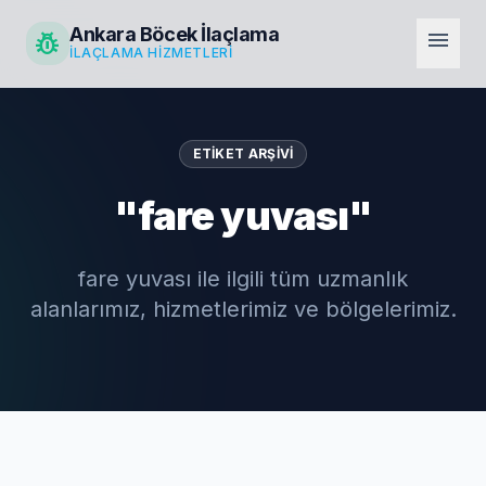
Ankara Böcek İlaçlama
pest_control
menu
İLAÇLAMA HIZMETLERI
ETIKET ARŞIVI
"fare yuvası"
fare yuvası ile ilgili tüm uzmanlık
alanlarımız, hizmetlerimiz ve bölgelerimiz.