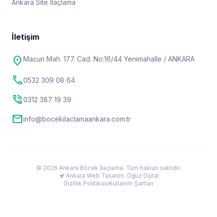
Ankara Site İlaçlama
İletişim
location_on
Macun Mah. 177. Cad. No:16/44 Yenimahalle / ANKARA
call
0532 309 08 64
phone_in_talk
0312 387 19 39
mail
info@bocekilaclamaankara.com.tr
© 2026 Ankara Böcek İlaçlama. Tüm hakları saklıdır.
Ankara Web Tasarım: Oğuz Dijital
Gizlilik Politikası
Kullanım Şartları