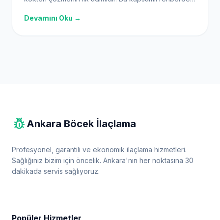
belirtilerden arama alanlarına kadar tüm ipuçlarını
Devamını Oku →
keşfedin.
pest_control
Ankara Böcek İlaçlama
Profesyonel, garantili ve ekonomik ilaçlama hizmetleri.
Sağlığınız bizim için öncelik. Ankara'nın her noktasına 30
dakikada servis sağlıyoruz.
Popüler Hizmetler