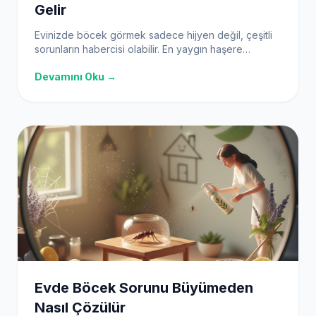
Gelir
Evinizde böcek görmek sadece hijyen değil, çeşitli
sorunların habercisi olabilir. En yaygın haşere
türlerini, ortaya çıkış nedenlerini ve etkili çözüm
Devamını Oku →
yollarını öğrenin.
Evde Böcek Sorunu Büyümeden
Nasıl Çözülür