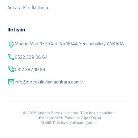
Ankara Site İlaçlama
İletişim
location_on
Macun Mah. 177. Cad. No:16/44 Yenimahalle / ANKARA
call
0532 309 08 64
phone_in_talk
0312 387 19 39
mail
info@bocekilaclamaankara.com.tr
© 2026 Ankara Böcek İlaçlama. Tüm hakları saklıdır.
Ankara Web Tasarım: Oğuz Dijital
Gizlilik Politikası
Kullanım Şartları