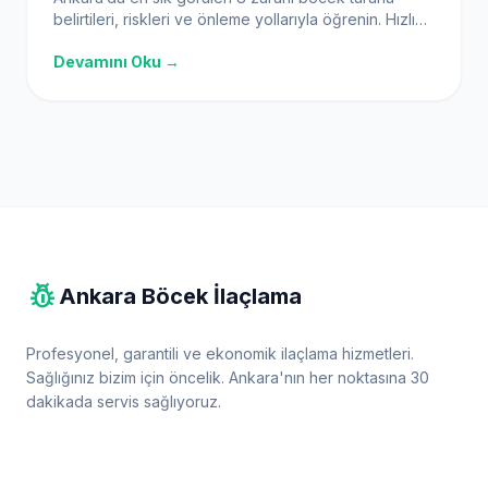
belirtileri, riskleri ve önleme yollarıyla öğrenin. Hızlı
karşılaştırma tablosu ve FAQ.
Devamını Oku →
pest_control
Ankara Böcek İlaçlama
Profesyonel, garantili ve ekonomik ilaçlama hizmetleri.
Sağlığınız bizim için öncelik. Ankara'nın her noktasına 30
dakikada servis sağlıyoruz.