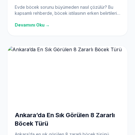
Evde böcek sorunu büyümeden nasıl çözülür? Bu
kapsamlı rehberde, böcek istilasının erken belirtilerini
tanıma, etkili önleme yöntemleri ve doğal çözümlerle
Devamını Oku →
evinizi haşerelerden koruma yollarını öğrenin.
Ankara’da En Sık Görülen 8 Zararlı
Böcek Türü
Ankara’da en sık görülen 8 zararlı böcek türünü