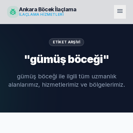
Ankara Böcek İlaçlama
pest_control
menu
İLAÇLAMA HIZMETLERI
ETIKET ARŞIVI
"gümüş böceği"
gümüş böceği ile ilgili tüm uzmanlık
alanlarımız, hizmetlerimiz ve bölgelerimiz.