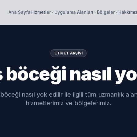
Ana Sayfa
Hizmetler
Uygulama Alanları
Bölgeler
Hakkımı
keyboard_arrow_down
keyboard_arrow_down
keyboard_arrow_down
ETIKET ARŞIVI
böceği nasıl yok
öceği nasıl yok edilir ile ilgili tüm uzmanlık alan
hizmetlerimiz ve bölgelerimiz.