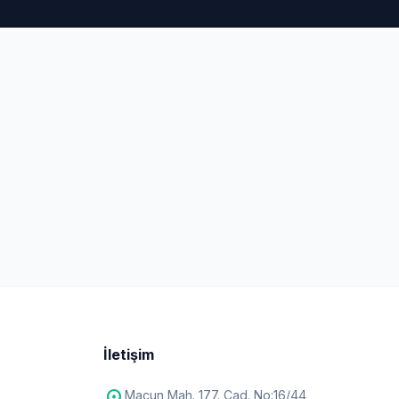
İletişim
Macun Mah. 177. Cad. No:16/44