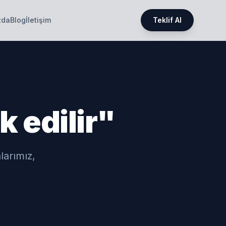
zda
Blog
İletişim
Teklif Al
 edilir"
larımız,