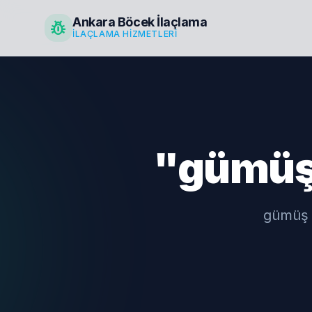
Ankara Böcek İlaçlama
pest_control
İLAÇLAMA HIZMETLERI
"gümüş 
gümüş b