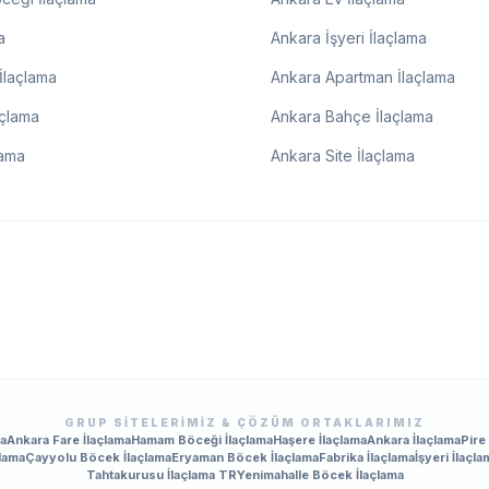
a
Ankara İşyeri İlaçlama
İlaçlama
Ankara Apartman İlaçlama
açlama
Ankara Bahçe İlaçlama
lama
Ankara Site İlaçlama
GRUP SITELERIMIZ & ÇÖZÜM ORTAKLARIMIZ
ma
Ankara Fare İlaçlama
Hamam Böceği İlaçlama
Haşere İlaçlama
Ankara İlaçlama
Pire
lama
Çayyolu Böcek İlaçlama
Eryaman Böcek İlaçlama
Fabrika İlaçlama
İşyeri İlaçla
Tahtakurusu İlaçlama TR
Yenimahalle Böcek İlaçlama