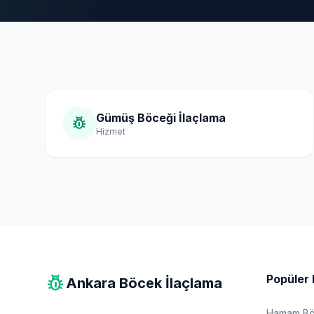
Gümüş Böceği İlaçlama
pest_control
Hizmet
pest_control
Popüler 
Ankara Böcek İlaçlama
Hamam Böc