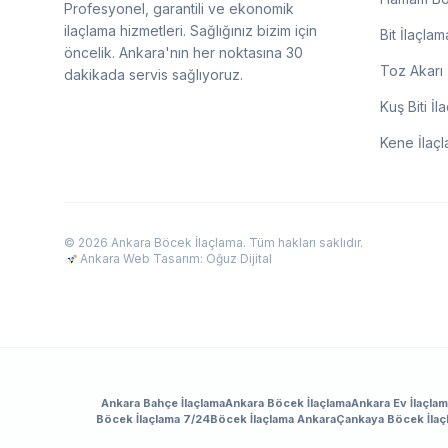
Profesyonel, garantili ve ekonomik
ilaçlama hizmetleri. Sağlığınız bizim için
Bit İlaçlam
öncelik. Ankara'nın her noktasına 30
Toz Akarı 
dakikada servis sağlıyoruz.
Kuş Biti İl
Kene İlaç
© 2026 Ankara Böcek İlaçlama. Tüm hakları saklıdır.
Ankara Web Tasarım: Oğuz Dijital
Ankara Bahçe İlaçlama
Ankara Böcek İlaçlama
Ankara Ev İlaçla
Böcek İlaçlama 7/24
Böcek İlaçlama Ankara
Çankaya Böcek İlaç