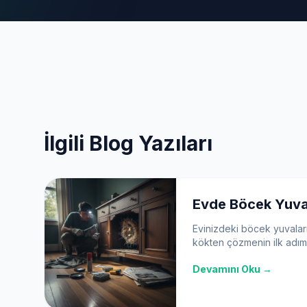
İlgili Blog Yazıları
Evde Böcek Yuvas
Evinizdeki böcek yuvalar
kökten çözmenin ilk adım
belirtilerden arama alanla
Devamını Oku →
keşfedin.