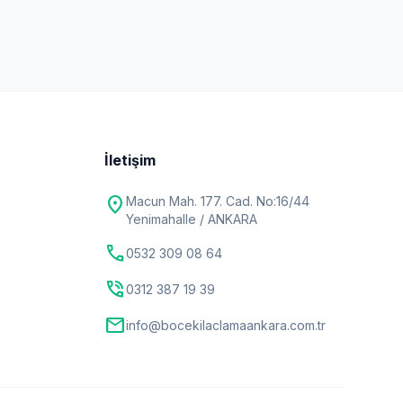
İletişim
location_on
Macun Mah. 177. Cad. No:16/44
Yenimahalle / ANKARA
call
0532 309 08 64
phone_in_talk
0312 387 19 39
mail
info@bocekilaclamaankara.com.tr