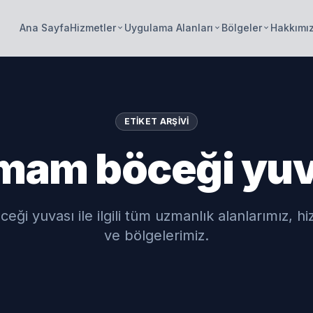
Ana Sayfa
Hizmetler
Uygulama Alanları
Bölgeler
Hakkımı
keyboard_arrow_down
keyboard_arrow_down
keyboard_arrow_down
ETIKET ARŞIVI
mam böceği yuv
ği yuvası ile ilgili tüm uzmanlık alanlarımız, hi
ve bölgelerimiz.