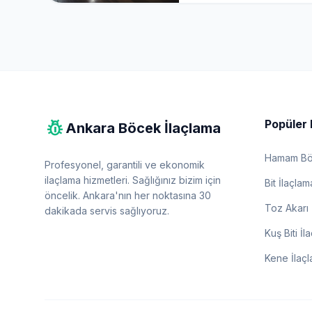
pest_control
Popüler 
Ankara Böcek İlaçlama
Hamam Böc
Profesyonel, garantili ve ekonomik
ilaçlama hizmetleri. Sağlığınız bizim için
Bit İlaçlam
öncelik. Ankara'nın her noktasına 30
Toz Akarı 
dakikada servis sağlıyoruz.
Kuş Biti İl
Kene İlaç