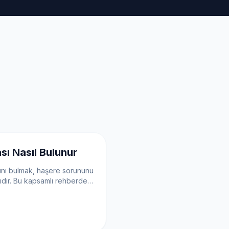
ı Nasıl Bulunur
ını bulmak, haşere sorununu
ıdır. Bu kapsamlı rehberde,
rına kadar tüm ipuçlarını