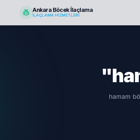
Ankara Böcek İlaçlama
pest_control
İLAÇLAMA HIZMETLERI
"ha
hamam böce