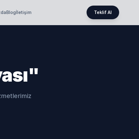
zda
Blog
İletişim
Teklif Al
ası"
zmetlerimiz