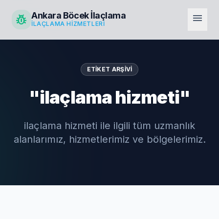
Ankara Böcek İlaçlama
pest_control
menu
İLAÇLAMA HIZMETLERI
ETIKET ARŞIVI
"ilaçlama hizmeti"
ilaçlama hizmeti ile ilgili tüm uzmanlık
alanlarımız, hizmetlerimiz ve bölgelerimiz.