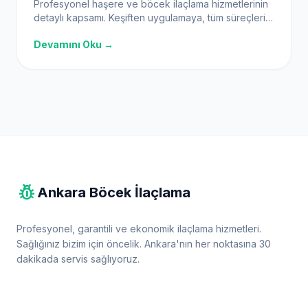
Profesyonel haşere ve böcek ilaçlama hizmetlerinin
detaylı kapsamı. Keşiften uygulamaya, tüm süreçleri
ve kullanılan modern yöntemleri öğrenin, yaşam
Devamını Oku →
kalitenizi artırın.
pest_control
Ankara Böcek İlaçlama
Profesyonel, garantili ve ekonomik ilaçlama hizmetleri.
Sağlığınız bizim için öncelik. Ankara'nın her noktasına 30
dakikada servis sağlıyoruz.