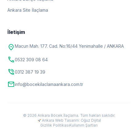
Ankara Site İlaçlama
İletişim
location_on
Macun Mah. 177. Cad. No:16/44 Yenimahalle / ANKARA
call
0532 309 08 64
phone_in_talk
0312 387 19 39
mail
info@bocekilaclamaankara.com.tr
© 2026 Ankara Böcek İlaçlama. Tüm hakları saklıdır.
Ankara Web Tasarım: Oğuz Dijital
Gizlilik Politikası
Kullanım Şartları