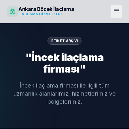
Ankara Böcek İlaçlama
pest_control
menu
İLAÇLAMA HIZMETLERI
ETIKET ARŞIVI
"İncek ilaçlama
firması"
İncek ilaçlama firması ile ilgili tüm
uzmanlık alanlarımız, hizmetlerimiz ve
bölgelerimiz.