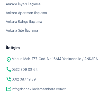
Ankara İşyeri İlaçlama
Ankara Apartman İlaçlama
Ankara Bahçe İlaçlama
Ankara Site İlaçlama
İletişim
location_on
Macun Mah. 177. Cad. No:16/44 Yenimahalle / ANKARA
call
0532 309 08 64
phone_in_talk
0312 387 19 39
mail
info@bocekilaclamaankara.com.tr