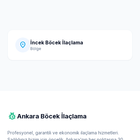
İncek Böcek İlaçlama
location_on
Bölge
pest_control
Ankara Böcek İlaçlama
Profesyonel, garantili ve ekonomik ilaçlama hizmetleri.
Sağlığınız bizim için öncelik. Ankara'nın her noktasına 30