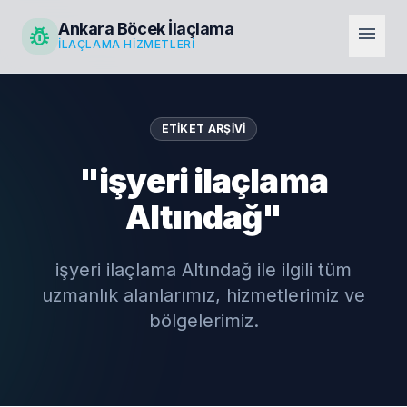
Ankara Böcek İlaçlama
pest_control
menu
İLAÇLAMA HIZMETLERI
ETIKET ARŞIVI
"işyeri ilaçlama
Altındağ"
işyeri ilaçlama Altındağ ile ilgili tüm
uzmanlık alanlarımız, hizmetlerimiz ve
bölgelerimiz.