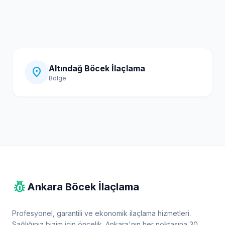
Altındağ Böcek İlaçlama
location_on
Bölge
pest_control
Ankara Böcek İlaçlama
Profesyonel, garantili ve ekonomik ilaçlama hizmetleri.
Sağlığınız bizim için öncelik. Ankara'nın her noktasına 30