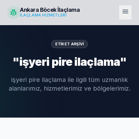
Ankara Böcek İlaçlama
pest_control
menu
İLAÇLAMA HIZMETLERI
ETIKET ARŞIVI
"işyeri pire ilaçlama"
işyeri pire ilaçlama ile ilgili tüm uzmanlık
alanlarımız, hizmetlerimiz ve bölgelerimiz.