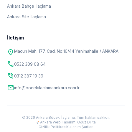
Ankara Bahçe İlaçlama
Ankara Site İlaçlama
İletişim
location_on
Macun Mah. 177. Cad. No:16/44 Yenimahalle / ANKARA
call
0532 309 08 64
phone_in_talk
0312 387 19 39
mail
info@bocekilaclamaankara.com.tr
© 2026 Ankara Böcek İlaçlama. Tüm hakları saklıdır.
Ankara Web Tasarım: Oğuz Dijital
Gizlilik Politikası
Kullanım Şartları