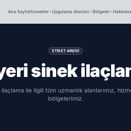
Ana Sayfa
Hizmetler
Uygulama Alanları
Bölgeler
Hakkımı
keyboard_arrow_down
keyboard_arrow_down
keyboard_arrow_down
ETIKET ARŞIVI
yeri sinek ilaçl
 ilaçlama ile ilgili tüm uzmanlık alanlarımız, hiz
bölgelerimiz.