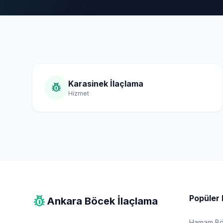
Karasinek İlaçlama
pest_control
Hizmet
pest_control
Popüler 
Ankara Böcek İlaçlama
Hamam Böc