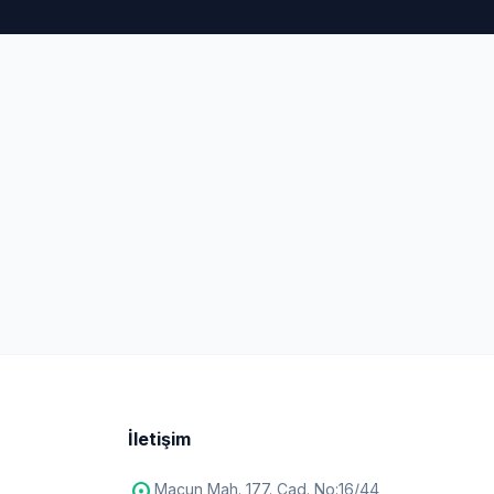
İletişim
Macun Mah. 177. Cad. No:16/44