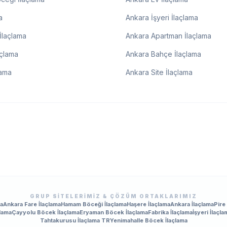
a
Ankara İşyeri İlaçlama
İlaçlama
Ankara Apartman İlaçlama
açlama
Ankara Bahçe İlaçlama
lama
Ankara Site İlaçlama
GRUP SITELERIMIZ & ÇÖZÜM ORTAKLARIMIZ
ma
Ankara Fare İlaçlama
Hamam Böceği İlaçlama
Haşere İlaçlama
Ankara İlaçlama
Pire
lama
Çayyolu Böcek İlaçlama
Eryaman Böcek İlaçlama
Fabrika İlaçlama
İşyeri İlaçla
Tahtakurusu İlaçlama TR
Yenimahalle Böcek İlaçlama