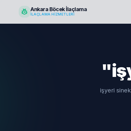
Ankara Böcek İlaçlama
pest_control
İLAÇLAMA HIZMETLERI
"iş
işyeri sinek