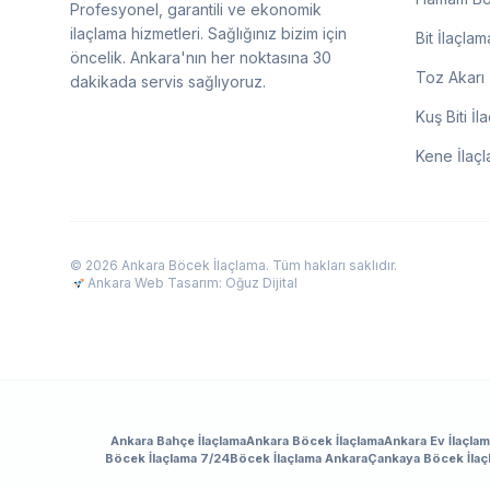
Profesyonel, garantili ve ekonomik
ilaçlama hizmetleri. Sağlığınız bizim için
Bit İlaçlam
öncelik. Ankara'nın her noktasına 30
Toz Akarı 
dakikada servis sağlıyoruz.
Kuş Biti İl
Kene İlaç
© 2026 Ankara Böcek İlaçlama. Tüm hakları saklıdır.
Ankara Web Tasarım: Oğuz Dijital
Ankara Bahçe İlaçlama
Ankara Böcek İlaçlama
Ankara Ev İlaçla
Böcek İlaçlama 7/24
Böcek İlaçlama Ankara
Çankaya Böcek İlaç