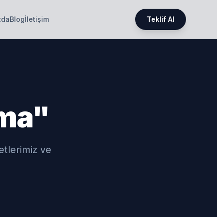
zda
Blog
İletişim
Teklif Al
ama"
metlerimiz ve