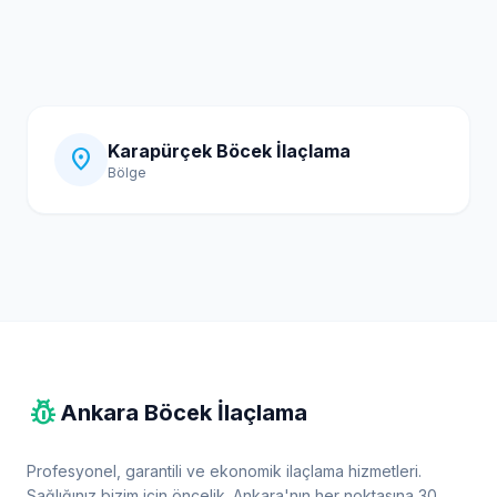
Karapürçek Böcek İlaçlama
location_on
Bölge
pest_control
Ankara Böcek İlaçlama
Profesyonel, garantili ve ekonomik ilaçlama hizmetleri.
Sağlığınız bizim için öncelik. Ankara'nın her noktasına 30