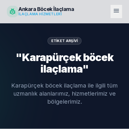
Ankara Böcek İlaçlama
pest_control
menu
İLAÇLAMA HIZMETLERI
ETIKET ARŞIVI
"Karapürçek böcek
ilaçlama"
Karapürçek böcek ilaçlama ile ilgili tüm
uzmanlık alanlarımız, hizmetlerimiz ve
bölgelerimiz.