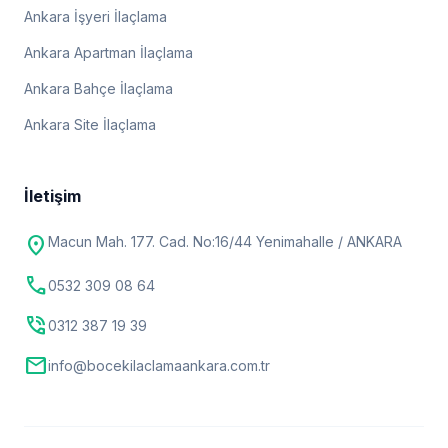
Ankara İşyeri İlaçlama
Ankara Apartman İlaçlama
Ankara Bahçe İlaçlama
Ankara Site İlaçlama
İletişim
location_on
Macun Mah. 177. Cad. No:16/44 Yenimahalle / ANKARA
call
0532 309 08 64
phone_in_talk
0312 387 19 39
mail
info@bocekilaclamaankara.com.tr