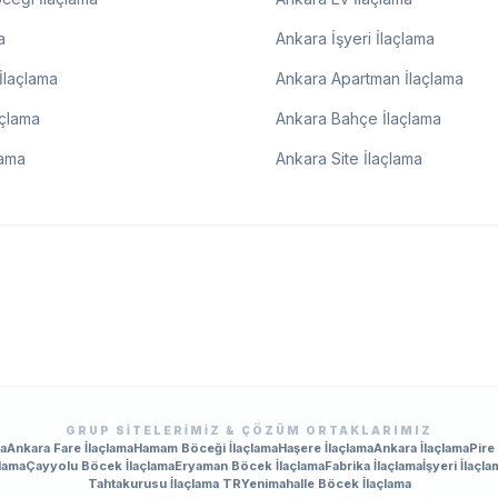
a
Ankara İşyeri İlaçlama
İlaçlama
Ankara Apartman İlaçlama
açlama
Ankara Bahçe İlaçlama
lama
Ankara Site İlaçlama
GRUP SITELERIMIZ & ÇÖZÜM ORTAKLARIMIZ
ma
Ankara Fare İlaçlama
Hamam Böceği İlaçlama
Haşere İlaçlama
Ankara İlaçlama
Pire
lama
Çayyolu Böcek İlaçlama
Eryaman Böcek İlaçlama
Fabrika İlaçlama
İşyeri İlaçla
Tahtakurusu İlaçlama TR
Yenimahalle Böcek İlaçlama