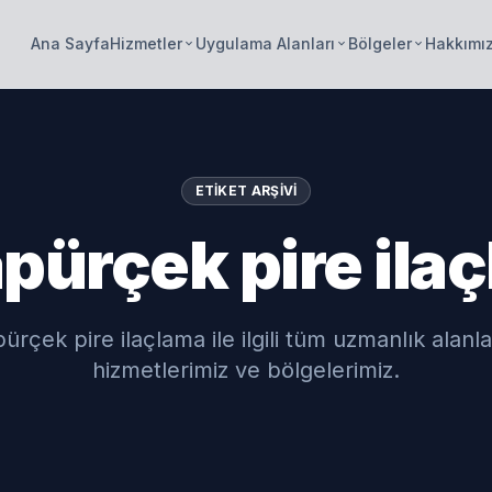
Ana Sayfa
Hizmetler
Uygulama Alanları
Bölgeler
Hakkımı
keyboard_arrow_down
keyboard_arrow_down
keyboard_arrow_down
ETIKET ARŞIVI
pürçek pire ila
ürçek pire ilaçlama ile ilgili tüm uzmanlık alanla
hizmetlerimiz ve bölgelerimiz.