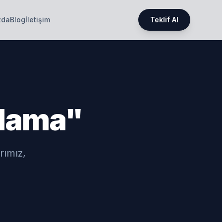
zda
Blog
İletişim
Teklif Al
çlama"
rımız,