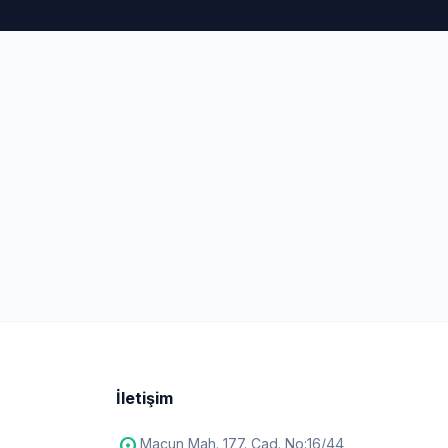
İletişim
Macun Mah. 177. Cad. No:16/44