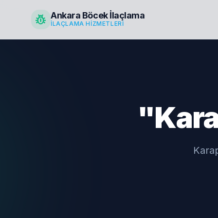
Ankara Böcek İlaçlama
pest_control
İLAÇLAMA HIZMETLERI
"Kara
Karap