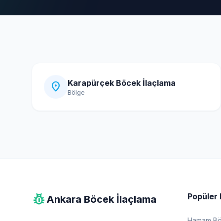
Karapürçek Böcek İlaçlama
location_on
Bölge
pest_control
Popüler 
Ankara Böcek İlaçlama
Hamam Böc