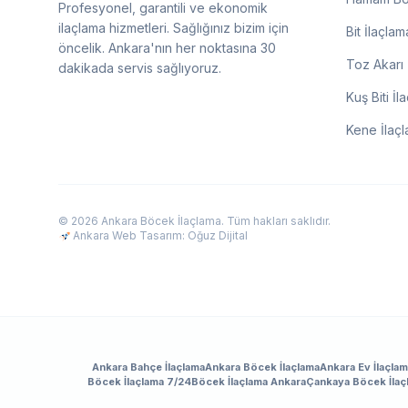
Profesyonel, garantili ve ekonomik
ilaçlama hizmetleri. Sağlığınız bizim için
Bit İlaçlam
öncelik. Ankara'nın her noktasına 30
Toz Akarı 
dakikada servis sağlıyoruz.
Kuş Biti İl
Kene İlaç
© 2026 Ankara Böcek İlaçlama. Tüm hakları saklıdır.
Ankara Web Tasarım: Oğuz Dijital
Ankara Bahçe İlaçlama
Ankara Böcek İlaçlama
Ankara Ev İlaçla
Böcek İlaçlama 7/24
Böcek İlaçlama Ankara
Çankaya Böcek İlaç