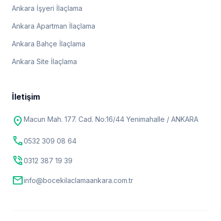
Ankara İşyeri İlaçlama
Ankara Apartman İlaçlama
Ankara Bahçe İlaçlama
Ankara Site İlaçlama
İletişim
location_on
Macun Mah. 177. Cad. No:16/44 Yenimahalle / ANKARA
call
0532 309 08 64
phone_in_talk
0312 387 19 39
mail
info@bocekilaclamaankara.com.tr