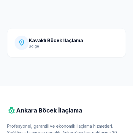
Kavaklı Böcek İlaçlama
location_on
Bölge
pest_control
Ankara Böcek İlaçlama
Profesyonel, garantili ve ekonomik ilaçlama hizmetleri.
Sağlığınız bizim için öncelik. Ankara'nın her noktasına 30