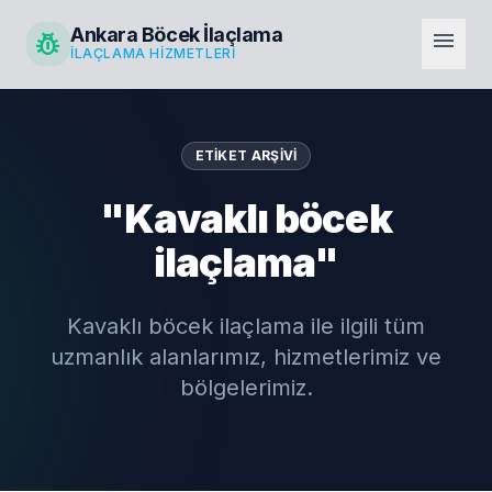
Ankara Böcek İlaçlama
pest_control
menu
İLAÇLAMA HIZMETLERI
ETIKET ARŞIVI
"Kavaklı böcek
ilaçlama"
Kavaklı böcek ilaçlama ile ilgili tüm
uzmanlık alanlarımız, hizmetlerimiz ve
bölgelerimiz.