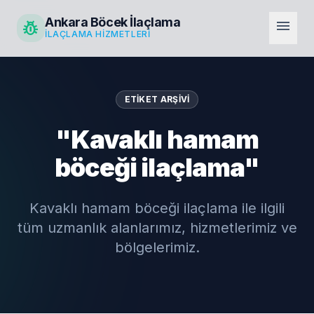
Ankara Böcek İlaçlama
pest_control
menu
İLAÇLAMA HIZMETLERI
ETIKET ARŞIVI
"Kavaklı hamam
böceği ilaçlama"
Kavaklı hamam böceği ilaçlama ile ilgili
tüm uzmanlık alanlarımız, hizmetlerimiz ve
bölgelerimiz.