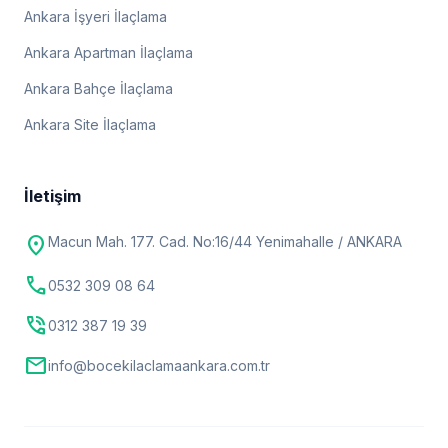
Ankara İşyeri İlaçlama
Ankara Apartman İlaçlama
Ankara Bahçe İlaçlama
Ankara Site İlaçlama
İletişim
location_on
Macun Mah. 177. Cad. No:16/44 Yenimahalle / ANKARA
call
0532 309 08 64
phone_in_talk
0312 387 19 39
mail
info@bocekilaclamaankara.com.tr