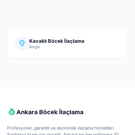
Kavaklı Böcek İlaçlama
location_on
Bölge
pest_control
Ankara Böcek İlaçlama
Profesyonel, garantili ve ekonomik ilaçlama hizmetleri.
Sağlığınız bizim için öncelik. Ankara'nın her noktasına 30