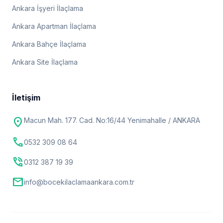
Ankara İşyeri İlaçlama
Ankara Apartman İlaçlama
Ankara Bahçe İlaçlama
Ankara Site İlaçlama
İletişim
location_on
Macun Mah. 177. Cad. No:16/44 Yenimahalle / ANKARA
call
0532 309 08 64
phone_in_talk
0312 387 19 39
mail
info@bocekilaclamaankara.com.tr