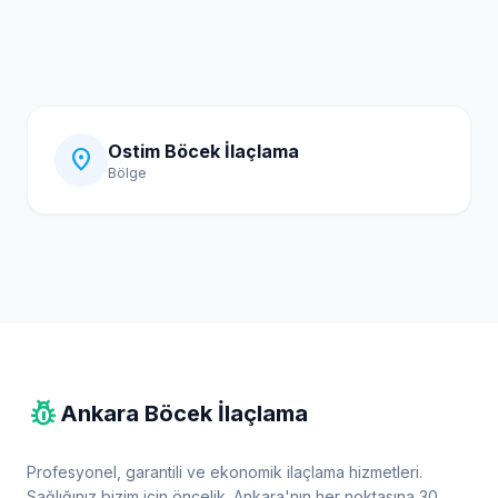
Ostim Böcek İlaçlama
location_on
Bölge
pest_control
Ankara Böcek İlaçlama
Profesyonel, garantili ve ekonomik ilaçlama hizmetleri.
Sağlığınız bizim için öncelik. Ankara'nın her noktasına 30