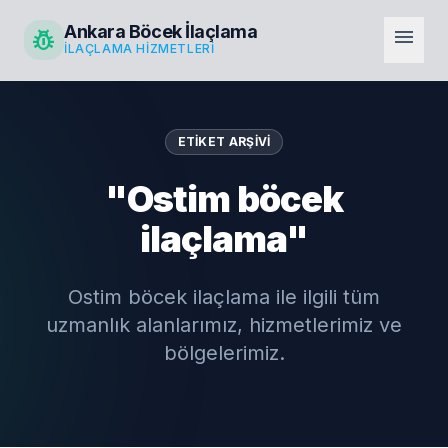
Ankara Böcek İlaçlama
pest_control
menu
İLAÇLAMA HIZMETLERI
ETIKET ARŞIVI
"Ostim böcek
ilaçlama"
Ostim böcek ilaçlama ile ilgili tüm
uzmanlık alanlarımız, hizmetlerimiz ve
bölgelerimiz.