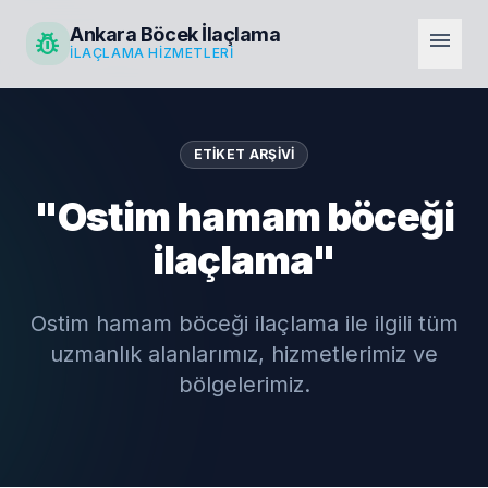
Ankara Böcek İlaçlama
pest_control
menu
İLAÇLAMA HIZMETLERI
ETIKET ARŞIVI
"Ostim hamam böceği
ilaçlama"
Ostim hamam böceği ilaçlama ile ilgili tüm
uzmanlık alanlarımız, hizmetlerimiz ve
bölgelerimiz.