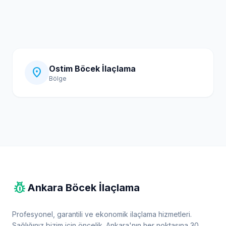
Ostim Böcek İlaçlama
location_on
Bölge
pest_control
Ankara Böcek İlaçlama
Profesyonel, garantili ve ekonomik ilaçlama hizmetleri.
Sağlığınız bizim için öncelik. Ankara'nın her noktasına 30