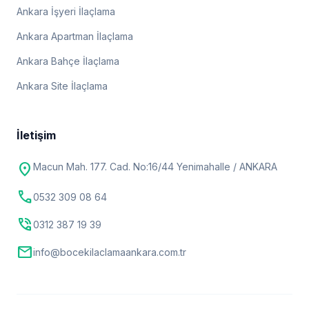
Ankara İşyeri İlaçlama
Ankara Apartman İlaçlama
Ankara Bahçe İlaçlama
Ankara Site İlaçlama
İletişim
location_on
Macun Mah. 177. Cad. No:16/44 Yenimahalle / ANKARA
call
0532 309 08 64
phone_in_talk
0312 387 19 39
mail
info@bocekilaclamaankara.com.tr