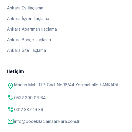
Ankara Ev İlaçlama
Ankara İşyeri İlaçlama
Ankara Apartman İlaçlama
Ankara Bahçe İlaçlama
Ankara Site İlaçlama
İletişim
location_on
Macun Mah. 177. Cad. No:16/44 Yenimahalle / ANKARA
call
0532 309 08 64
phone_in_talk
0312 387 19 39
mail
info@bocekilaclamaankara.com.tr