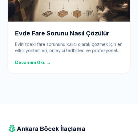
Evde Fare Sorunu Nasıl Çözülür
Evinizdeki fare sorununu kalıcı olarak çözmek için en
etkili yöntemleri, önleyici tedbirleri ve profesyonel
çözümleri keşfedin. Hijyen, doğal kovucular ve
Devamını Oku →
doğru tuzaklarla evinizi farelerden arındırın.
pest_control
Ankara Böcek İlaçlama