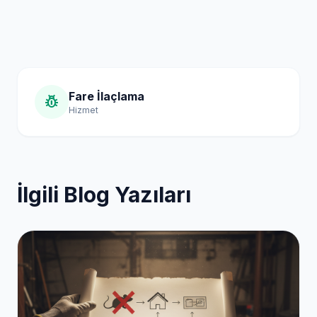
Fare İlaçlama
pest_control
Hizmet
İlgili Blog Yazıları