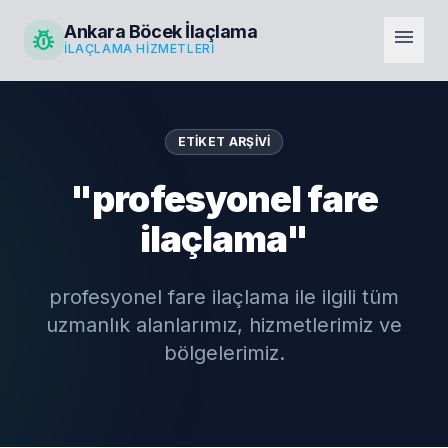
Ankara Böcek İlaçlama
pest_control
menu
İLAÇLAMA HIZMETLERI
ETIKET ARŞIVI
"profesyonel fare
ilaçlama"
profesyonel fare ilaçlama ile ilgili tüm
uzmanlık alanlarımız, hizmetlerimiz ve
bölgelerimiz.