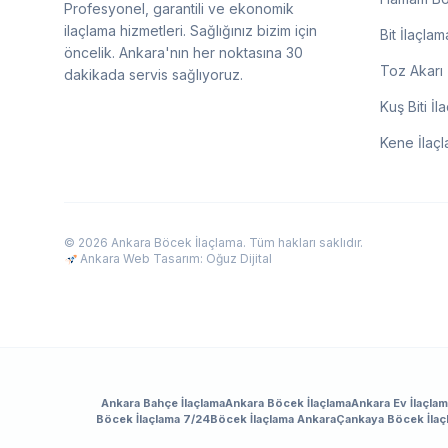
Profesyonel, garantili ve ekonomik
ilaçlama hizmetleri. Sağlığınız bizim için
Bit İlaçlam
öncelik. Ankara'nın her noktasına 30
Toz Akarı 
dakikada servis sağlıyoruz.
Kuş Biti İl
Kene İlaç
© 2026 Ankara Böcek İlaçlama. Tüm hakları saklıdır.
Ankara Web Tasarım: Oğuz Dijital
Ankara Bahçe İlaçlama
Ankara Böcek İlaçlama
Ankara Ev İlaçla
Böcek İlaçlama 7/24
Böcek İlaçlama Ankara
Çankaya Böcek İlaç