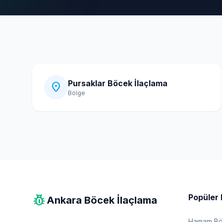
Pursaklar Böcek İlaçlama
location_on
Bölge
pest_control
Popüler 
Ankara Böcek İlaçlama
Hamam Böc