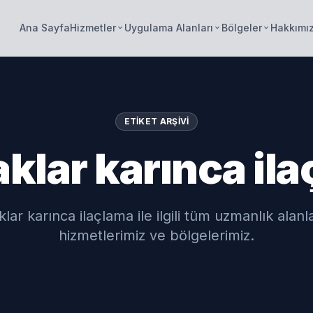
Ana Sayfa
Hizmetler
Uygulama Alanları
Bölgeler
Hakkımı
keyboard_arrow_down
keyboard_arrow_down
keyboard_arrow_down
ETIKET ARŞIVI
klar karınca il
lar karınca ilaçlama ile ilgili tüm uzmanlık alanl
hizmetlerimiz ve bölgelerimiz.