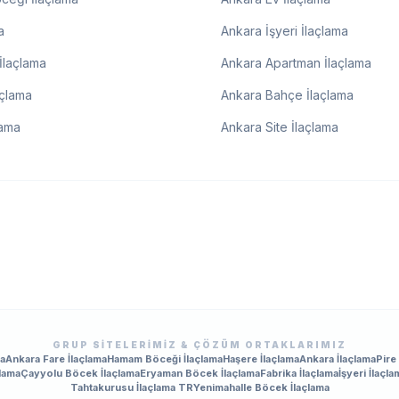
a
Ankara İşyeri İlaçlama
İlaçlama
Ankara Apartman İlaçlama
açlama
Ankara Bahçe İlaçlama
lama
Ankara Site İlaçlama
GRUP SITELERIMIZ & ÇÖZÜM ORTAKLARIMIZ
ma
Ankara Fare İlaçlama
Hamam Böceği İlaçlama
Haşere İlaçlama
Ankara İlaçlama
Pire
lama
Çayyolu Böcek İlaçlama
Eryaman Böcek İlaçlama
Fabrika İlaçlama
İşyeri İlaçla
Tahtakurusu İlaçlama TR
Yenimahalle Böcek İlaçlama