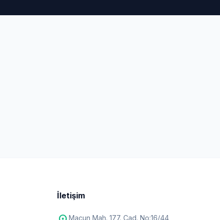
İletişim
Macun Mah. 177. Cad. No:16/44