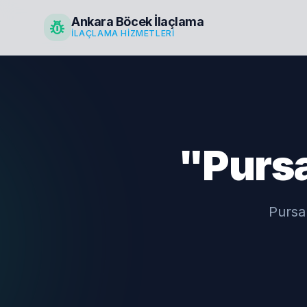
Ankara Böcek İlaçlama
pest_control
İLAÇLAMA HIZMETLERI
"Pursa
Pursak