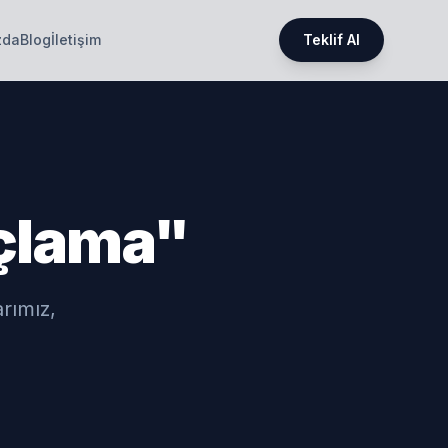
zda
Blog
İletişim
Teklif Al
açlama"
arımız,