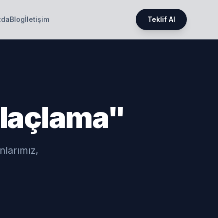
zda
Blog
İletişim
Teklif Al
 ilaçlama"
nlarımız,