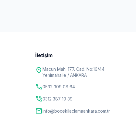
İletişim
location_on
Macun Mah. 177. Cad. No:16/44
Yenimahalle / ANKARA
call
0532 309 08 64
phone_in_talk
0312 387 19 39
mail
info@bocekilaclamaankara.com.tr