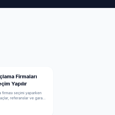
çlama Firmaları
çim Yapılır
 firması seçimi yaparken
laçlar, referanslar ve garanti
t edin.