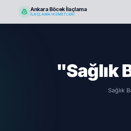
Ankara Böcek İlaçlama
pest_control
İLAÇLAMA HIZMETLERI
"Sağlık B
Sağlık B