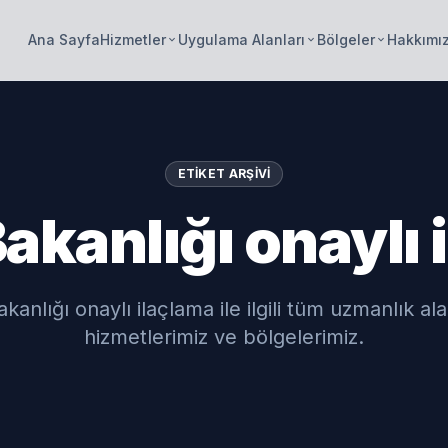
Ana Sayfa
Hizmetler
Uygulama Alanları
Bölgeler
Hakkımı
keyboard_arrow_down
keyboard_arrow_down
keyboard_arrow_down
ETIKET ARŞIVI
akanlığı onaylı
akanlığı onaylı ilaçlama ile ilgili tüm uzmanlık ala
hizmetlerimiz ve bölgelerimiz.