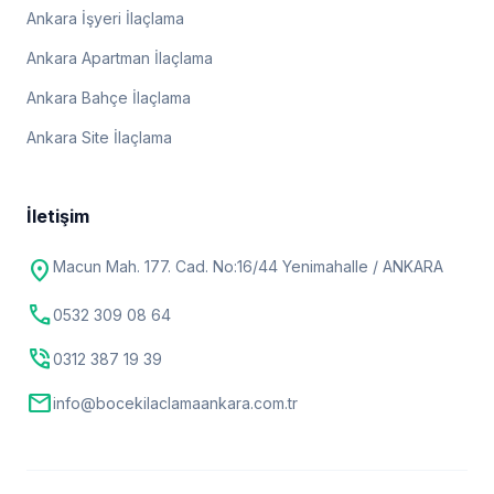
Ankara İşyeri İlaçlama
Ankara Apartman İlaçlama
Ankara Bahçe İlaçlama
Ankara Site İlaçlama
İletişim
location_on
Macun Mah. 177. Cad. No:16/44 Yenimahalle / ANKARA
call
0532 309 08 64
phone_in_talk
0312 387 19 39
mail
info@bocekilaclamaankara.com.tr