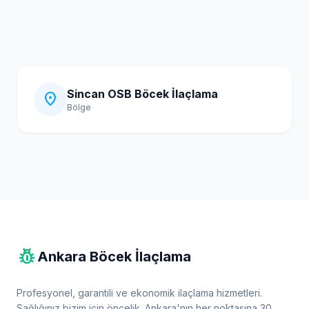
Sincan OSB Böcek İlaçlama
location_on
Bölge
pest_control
Ankara Böcek İlaçlama
Profesyonel, garantili ve ekonomik ilaçlama hizmetleri.
Sağlığınız bizim için öncelik. Ankara'nın her noktasına 30