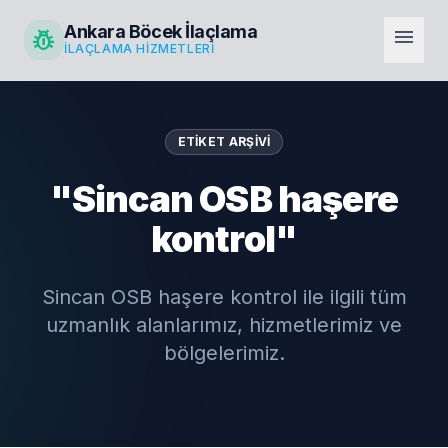
Ankara Böcek İlaçlama
pest_control
menu
İLAÇLAMA HIZMETLERI
ETIKET ARŞIVI
"Sincan OSB haşere
kontrol"
Sincan OSB haşere kontrol ile ilgili tüm
uzmanlık alanlarımız, hizmetlerimiz ve
bölgelerimiz.