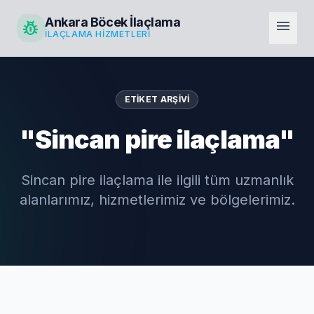
Ankara Böcek İlaçlama
pest_control
menu
İLAÇLAMA HIZMETLERI
ETIKET ARŞIVI
"Sincan pire ilaçlama"
Sincan pire ilaçlama ile ilgili tüm uzmanlık
alanlarımız, hizmetlerimiz ve bölgelerimiz.