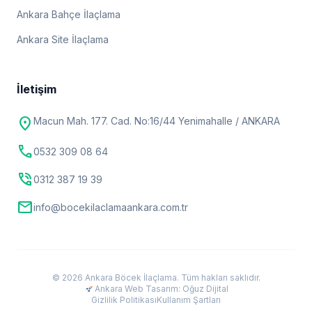
Ankara Bahçe İlaçlama
Ankara Site İlaçlama
İletişim
location_on
Macun Mah. 177. Cad. No:16/44 Yenimahalle / ANKARA
call
0532 309 08 64
phone_in_talk
0312 387 19 39
mail
info@bocekilaclamaankara.com.tr
© 2026 Ankara Böcek İlaçlama. Tüm hakları saklıdır.
Ankara Web Tasarım: Oğuz Dijital
Gizlilik Politikası
Kullanım Şartları