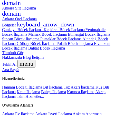
domain
Ankara Site İlaçlama
domain
Ankara Otel İlaçlama
keyboard_arrow_down
Bölgeler
Çankaya Böcek İlaçlama
Keçiören Böcek İlaçlama
Yenimahalle
Böcek İlaçlama
Mamak Böcek İlaçlama
Etimesgut Böcek İlaçlama
Sincan Böcek İlaçlama
Pursaklar Böcek İlaçlama
Altındağ Böcek
İlaçlama
Gölbaşı Böcek İlaçlama
Polatlı Böcek İlaçlama
Elvankent
Böcek İlaçlama
Balgat Böcek İlaçlama
Tümünü Gör
Hakkımızda
Blog
İletişim
menu
Teklif Al
Ana Sayfa
Hizmetlerimiz
Hamam Böceği İlaçlama
Bit İlaçlama
Toz Akarı İlaçlama
Kuş Biti
İlaçlama
Kene İlaçlama
Bahçe İlaçlama
Karınca İlaçlama
Akrep
İlaçlama
Tüm Hizmetler...
Uygulama Alanları
Ankara Ev İlaçlama
Ankara İşyeri İlaçlama
Ankara Apartman