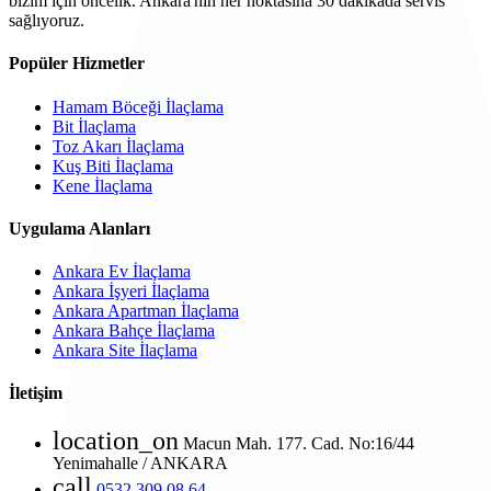
bizim için öncelik. Ankara'nın her noktasına 30 dakikada servis
sağlıyoruz.
Popüler Hizmetler
Hamam Böceği İlaçlama
Bit İlaçlama
Toz Akarı İlaçlama
Kuş Biti İlaçlama
Kene İlaçlama
Uygulama Alanları
Ankara Ev İlaçlama
Ankara İşyeri İlaçlama
Ankara Apartman İlaçlama
Ankara Bahçe İlaçlama
Ankara Site İlaçlama
İletişim
location_on
Macun Mah. 177. Cad. No:16/44
Yenimahalle / ANKARA
call
0532 309 08 64