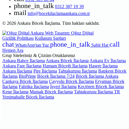
phone_in_talk
0312 387 19 39
mail
info@bocekilaclamaankara.com.tr
© 2026 Ankara Böcek İlaçlama. Tüm hakları saklıdır.
Ankara Web Tasarım: Oğuz Dijital
Gizlilik Politikası
Kullanım Şartları
chat
phone_in_talk
call
WhatsApp'tan Yaz
Sabit Hat
Hemen Ara
Grup Sitelerimiz & Çözüm Ortaklarımız
Ankara Bahçe İlaçlama
Ankara Böcek İlaçlama
Ankara Ev İlaçlama
Ankara Fare İlaçlama
Hamam Böceği İlaçlama
Haşere İlaçlama
Ankara İlaçlama
Pire İlaçlama
Tahtakurusu İlaçlama
Batıkent Böcek
İlaçlama
BioPrime
Böcek İlaçlama 7/24
Böcek İlaçlama Ankara
Çankaya Böcek İlaçlama
Çayyolu Böcek İlaçlama
Eryaman Böcek
İlaçlama
Fabrika İlaçlama
İşyeri İlaçlama
Keçiören Böcek İlaçlama
Kene İlaçlama
Mamak Böcek İlaçlama
Tahtakurusu İlaçlama TR
Yenimahalle Böcek İlaçlama